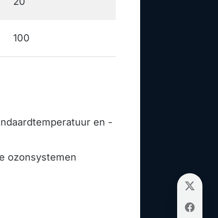
20
100
tandaardtemperatuur en -
die ozonsystemen