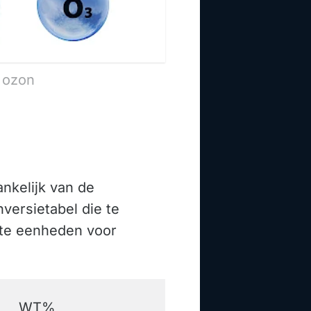
 ozon
nkelijk van de
versietabel die te
ikte eenheden voor
WT%