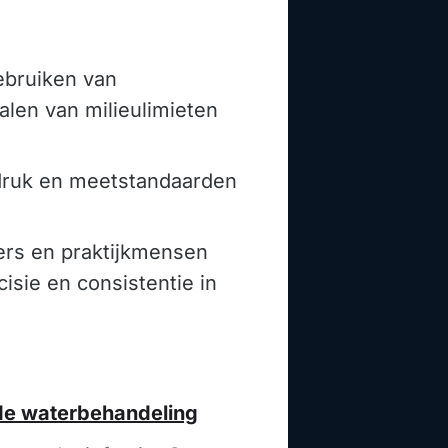
ebruiken van
talen van milieulimieten
 druk en meetstandaarden
kers en praktijkmensen
isie en consistentie in
de waterbehandeling