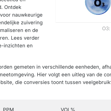
gd. Ontdek
 voor nauwkeurige
ndelijke zuivering
O3:
maliseren en de
eren. Lees verder
-inzichten en
rden gemeten in verschillende eenheden, afha
 meetomgeving. Hier volgt een uitleg van de con
ebsite, die conversies toont tussen veelgebru
PPM
VOL%