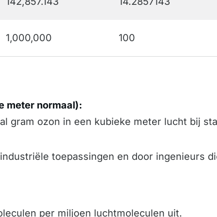
142,857.143
14.2857143
1,000,000
100
e meter normaal):
al gram ozon in een kubieke meter lucht bij s
 industriële toepassingen en door ingenieurs 
leculen per miljoen luchtmoleculen uit.