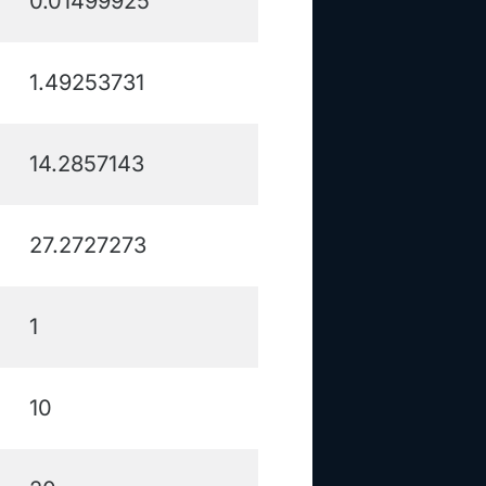
0.01499925
1.49253731
14.2857143
27.2727273
1
10