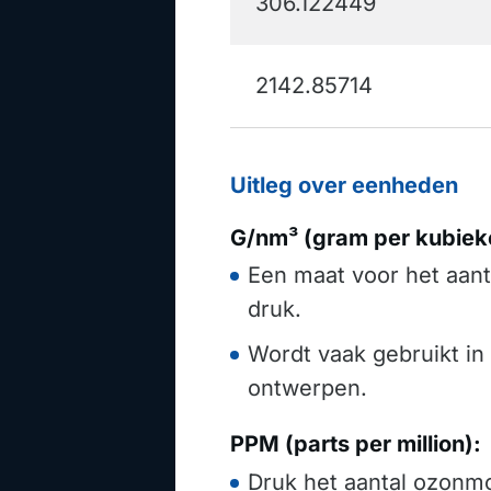
306.122449
2142.85714
Uitleg over eenheden
G/nm³ (gram per kubiek
Een maat voor het aant
druk.
Wordt vaak gebruikt in
ontwerpen.
PPM (parts per million):
Druk het aantal ozonmo