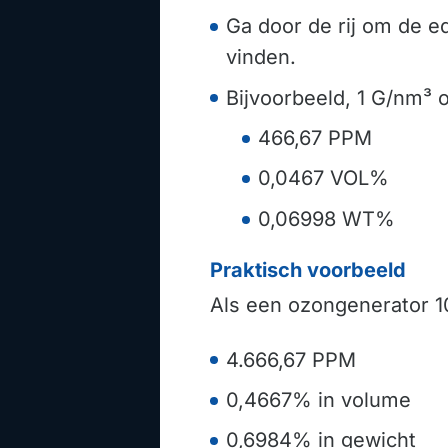
Ga door de rij om de 
vinden.
Bijvoorbeeld, 1 G/nm³ o
466,67 PPM
0,0467 VOL%
0,06998 WT%
Praktisch voorbeeld
Als een ozongenerator 1
4.666,67 PPM
0,4667% in volume
0,6984% in gewicht