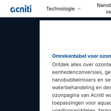
Nano
Technologie
H
Omrekentabel voor ozon
Ontdek alles over ozont
eenhedenconversies, ge
nanobubbelmixers en se
waterbehandeling en des
ozonpagina van Acniti w
toepassingen voor aquac
voedingsmiddelen, farma