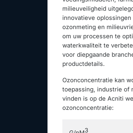
milieuveiligheid uitgele
innovatieve oplossingen
ozonmeting en milieuvrie
om uw processen te opti
waterkwaliteit te verbet
voor diepgaande branche
productdetails.
Ozonconcentratie kan wo
toepassing, industrie of
vinden is op de Acniti w
ozonconcentratie:
3
G/nM