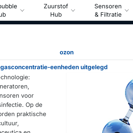
bubble
Zuurstof
Sensoren
ub
Hub
& Filtratie
ozon
gasconcentratie-eenheden uitgelegd
echnologie:
neratoren,
nsoren voor
infectie. Op de
orden praktische
ultuur,
ceutica en