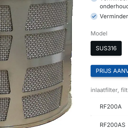
onderhou
Verminder
Model
SUS316
PRIJS AAN
inlaatfilter, 
RF200A
RF200AS