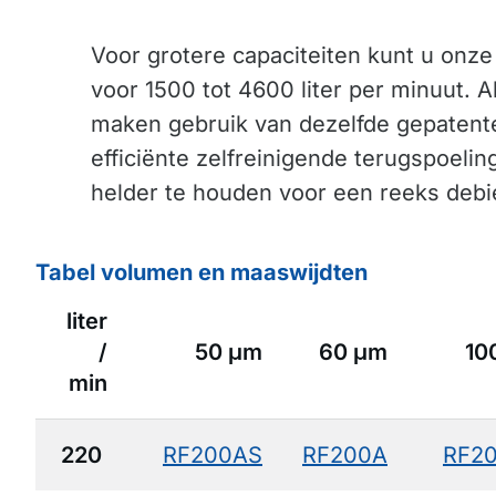
Voor grotere capaciteiten kunt u onz
voor 1500 tot 4600 liter per minuut. Al
maken gebruik van dezelfde gepatente
efficiënte zelfreinigende terugspoelin
helder te houden voor een reeks debi
Tabel volumen en maaswijdten
liter
/
50 μm
60 μm
10
min
220
RF200AS
RF200A
RF2