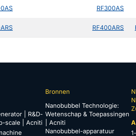
00AS
RF300AS
0ARS
RF400ARS
Bronnen
N
N
Nanobubbel Technologie:
Z
nerator | R&D-
Wetenschap & Toepassingen
b-scale | Acniti
| Acniti
A
Nanobubbel-apparatuur
machine
1