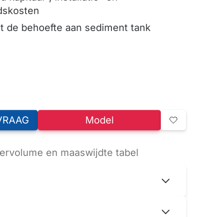
dskosten
t de behoefte aan sediment tank
VRAAG
Model
filtervolume en maaswijdte tabel