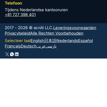
Telefoon
Tijdens Nederlandse kantooruren
+81 727 398 401
2017 - 2026 © acniti LLC.
Leveringsvoorwaarden
Privacybeleid
Alle Rechten Voorbehouden
Selecteer taal
English
日本語
Nederlands
Español
Français
Deutsch
عربى
پارسی