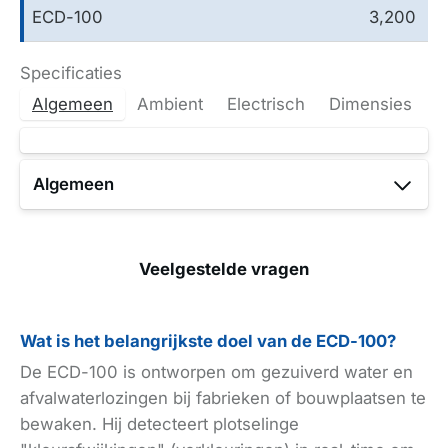
ECD-100
3,200
Specificaties
Algemeen
Ambient
Electrisch
Dimensies
Algemeen
Modelnaam
Veelgestelde vragen
ECD-
100
Wat is het belangrijkste doel van de ECD-100?
Modelnummer
De ECD-100 is ontworpen om gezuiverd water en
afvalwaterlozingen bij fabrieken of bouwplaatsen te
bewaken. Hij detecteert plotselinge
ECD-
100