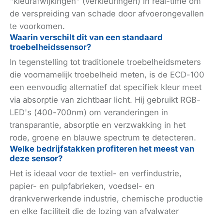
"kleurafwijkingen" (verkleuringen) in real-time om
de verspreiding van schade door afvoerongevallen
te voorkomen.
Technologie
Waarin verschilt dit van een standaard
troebelheidssensor?
Zichtbaar
In tegenstelling tot traditionele troebelheidsmeters
licht
die voornamelijk troebelheid meten, is de ECD-100
absorptiefotometrie
een eenvoudig alternatief dat specifiek kleur meet
via absorptie van zichtbaar licht. Hij gebruikt RGB-
LED's (400-700nm) om veranderingen in
transparantie, absorptie en verzwakking in het
rode, groene en blauwe spectrum te detecteren.
Welke bedrijfstakken profiteren het meest van
deze sensor?
Het is ideaal voor de textiel- en verfindustrie,
papier- en pulpfabrieken, voedsel- en
drankverwerkende industrie, chemische productie
en elke faciliteit die de lozing van afvalwater