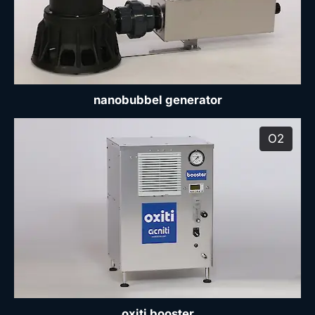
nanobubbel generator
O2
produ
oxiti booster