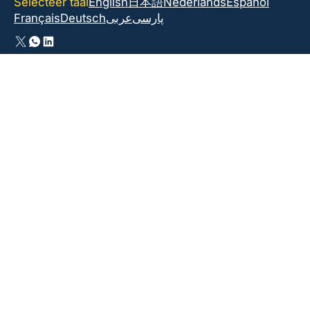
Selecteer taal
English
日本語
Nederlands
Español
Français
Deutsch
عربى
پارسی