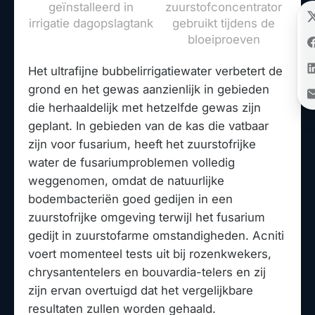
geïnstalleerd in
zuurstofconcentrator
irrigatie dagopslagtank
gebruikt tijdens de
bloeiproeven
Het ultrafijne bubbelirrigatiewater verbetert de
grond en het gewas aanzienlijk in gebieden
die herhaaldelijk met hetzelfde gewas zijn
geplant. In gebieden van de kas die vatbaar
zijn voor fusarium, heeft het zuurstofrijke
water de fusariumproblemen volledig
weggenomen, omdat de natuurlijke
bodembacteriën goed gedijen in een
zuurstofrijke omgeving terwijl het fusarium
gedijt in zuurstofarme omstandigheden. Acniti
voert momenteel tests uit bij rozenkwekers,
chrysantentelers en bouvardia-telers en zij
zijn ervan overtuigd dat het vergelijkbare
resultaten zullen worden gehaald.