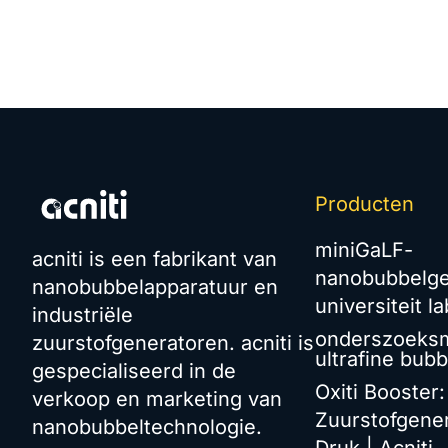
Producten
miniGaLF-
acniti is een fabrikant van
nanobubbelge
nanobubbelapparatuur en
universiteit la
industriële
onderszoeks
zuurstofgeneratoren. acniti is
ultrafine bubb
gespecialiseerd in de
Oxiti Booster
verkoop en marketing van
Zuurstofgene
nanobubbeltechnologie.