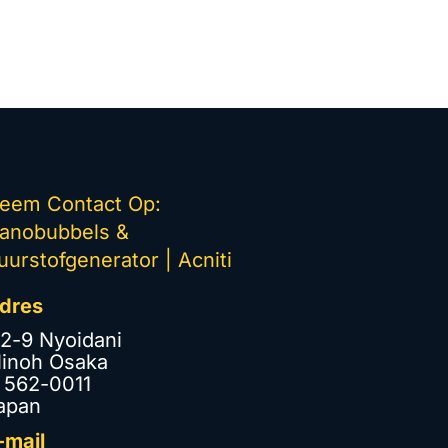
eem Contact Op:
anobubbels &
uurstofgenerator | Acniti
dres
-2-9 Nyoidani
inoh Osaka
562-0011
apan
-mail