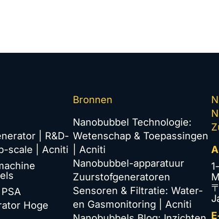
Bronnen
N
N
Nanobubbel Technologie:
Z
nerator | R&D-
Wetenschap & Toepassingen
b-scale | Acniti
| Acniti
A
Nanobubbel-apparatuur
machine
1
els
Zuurstofgeneratoren
M
〒
Sensoren & Filtratie: Water-
: PSA
J
en Gasmonitoring | Acniti
rator Hoge
E
Nanobubbels Blog: Inzichten