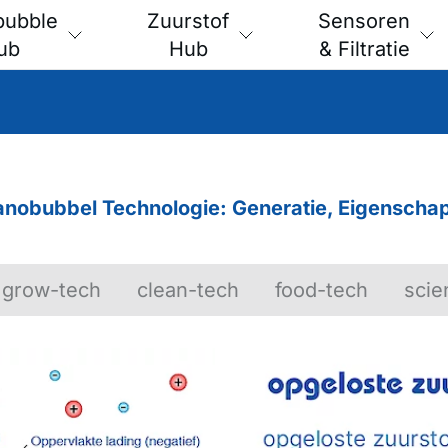
bubble
Zuurstof
Sensoren
ub
Hub
& Filtratie
nobubbel Technologie: Generatie, Eigenscha
grow-tech
clean-tech
food-tech
scie