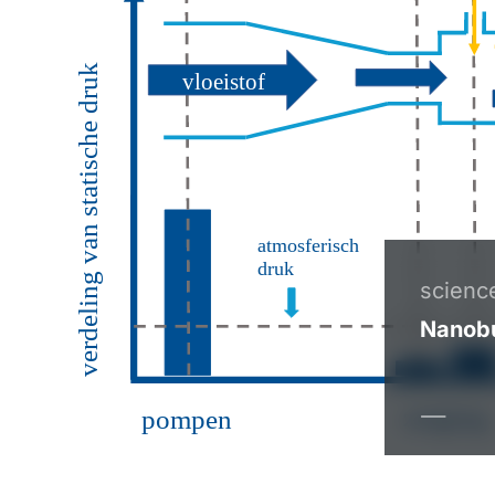
scienc
Nanobu