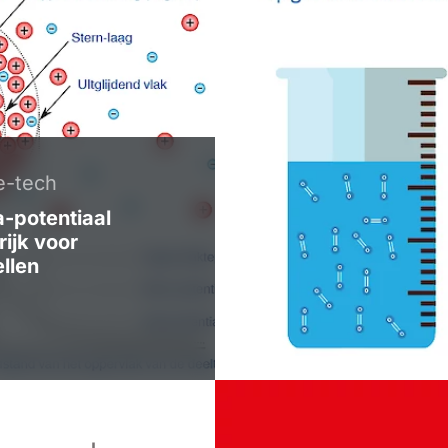
e-tech
a-potentiaal
ijk voor
llen