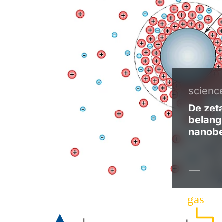
scienc
De zet
belangr
nanobe