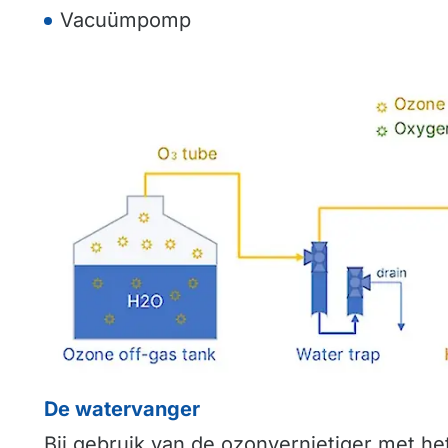
Vacuümpomp
De watervanger
Bij gebruik van de ozonvernietiger met het 