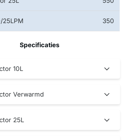
or 25L
550
0/25LPM
350
Specificaties
ctor 10L
ctor Verwarmd
ctor 25L