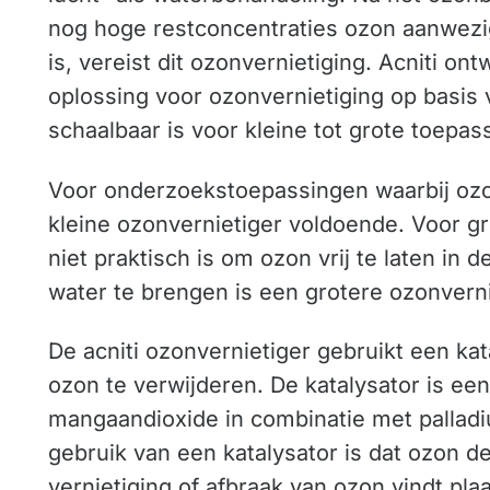
nog hoge restconcentraties ozon aanwezi
is, vereist dit ozonvernietiging. Acniti on
oplossing voor ozonvernietiging op basis 
schaalbaar is voor kleine tot grote toepas
Voor onderzoekstoepassingen waarbij ozo
kleine ozonvernietiger voldoende. Voor g
niet praktisch is om ozon vrij te laten in 
water te brengen is een grotere ozonverni
De acniti ozonvernietiger gebruikt een ka
ozon te verwijderen. De katalysator is e
mangaandioxide in combinatie met palladi
gebruik van een katalysator is dat ozon de
vernietiging of afbraak van ozon vindt pla