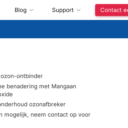
Blog
Support
Contact e
 ozon-ontbinder
che benadering met Mangaan
oxide
onderhoud ozonafbreker
n mogelijk, neem contact op voor