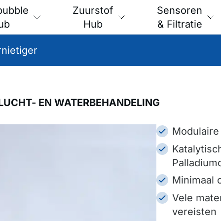
bubble
Zuurstof
Sensoren
ub
Hub
& Filtratie
nietiger
 LUCHT- EN WATERBEHANDELING
Modulaire
Katalytis
Palladium
Minimaal 
Vele mate
vereisten