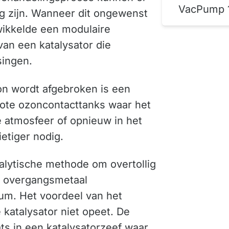
VacPump 
g zijn. Wanneer dit ongewenst
twikkelde een modulaire
van een katalysator die
singen.
n wordt afgebroken is een
rote ozoncontacttanks waar het
de atmosfeer of opnieuw in het
etiger nodig.
talytische methode om overtollig
en overgangsmetaal
um. Het voordeel van het
 katalysator niet opeet. De
ats in een katalysatorzeef waar