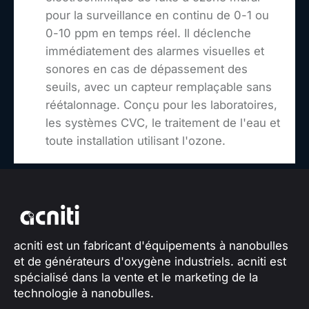
pour la surveillance en continu de 0-1 ou
0-10 ppm en temps réel. Il déclenche
immédiatement des alarmes visuelles et
sonores en cas de dépassement des
seuils, avec un capteur remplaçable sans
réétalonnage. Conçu pour les laboratoires,
les systèmes CVC, le traitement de l'eau et
toute installation utilisant l'ozone.
acniti est un fabricant d'équipements à nanobulles
et de générateurs d'oxygène industriels. acniti est
spécialisé dans la vente et le marketing de la
technologie à nanobulles.