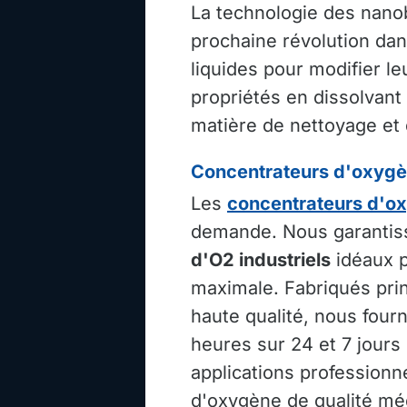
La technologie des nanob
prochaine révolution dans
liquides pour modifier le
propriétés en dissolvant
matière de nettoyage et 
Concentrateurs d'oxygèn
Les
concentrateurs d'o
demande. Nous garanti
d'O2 industriels
idéaux p
maximale. Fabriqués prin
haute qualité, nous four
heures sur 24 et 7 jours
applications profession
d'oxygène de qualité mé