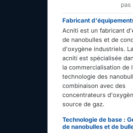
pas 
Fabricant d'équipements
Acniti est un fabricant 
de nanobulles et de con
d'oxygène industriels. L
acniti est spécialisée da
la commercialisation de 
technologie des nanobul
combinaison avec des
concentrateurs d'oxyg
source de gaz.
Technologie de base : G
de nanobulles et de bulle