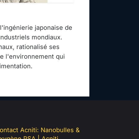
 l'ingénierie japonaise de
 industriels mondiaux.
naux, rationalisé ses
de l'environnement qui
limentation.
ontact Acniti: Nanobulles &
xygène PSA | Acniti.