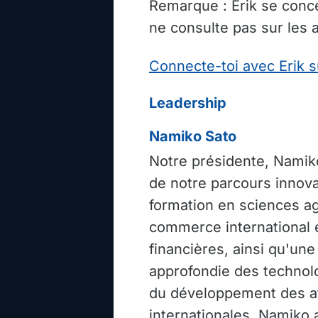
Remarque : Erik se conce
ne consulte pas sur les 
Connecte-toi avec Erik s
Leadership
Namiko Sato
Notre présidente, Namiko
de notre parcours innov
formation en sciences ag
commerce international e
financières, ainsi qu'u
approfondie des technol
du développement des af
internationales, Namiko 