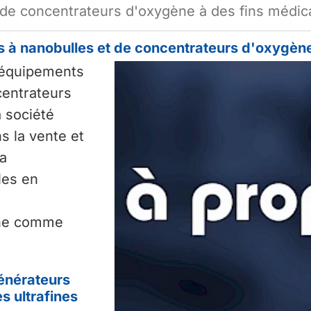
de concentrateurs d'oxygène à des fins médic
 à nanobulles et de concentrateurs d'oxygène
d'équipements
centrateurs
a société
ns la vente et
la
les en
ène comme
énérateurs
s ultrafines