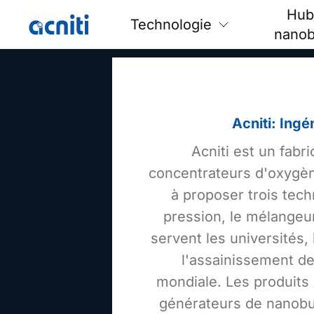
Hub
Technologie
nanob
Acniti: Ingé
Acniti est un fabr
concentrateurs d'oxygèn
à proposer trois tech
pression, le mélangeur
servent les universités, l
l'assainissement de
mondiale. Les produits
générateurs de nanobull