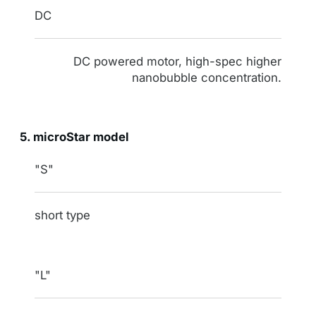
DC
DC powered motor, high-spec higher
nanobubble concentration.
5. microStar model
indication
"S"
nozzle
short type
"L"