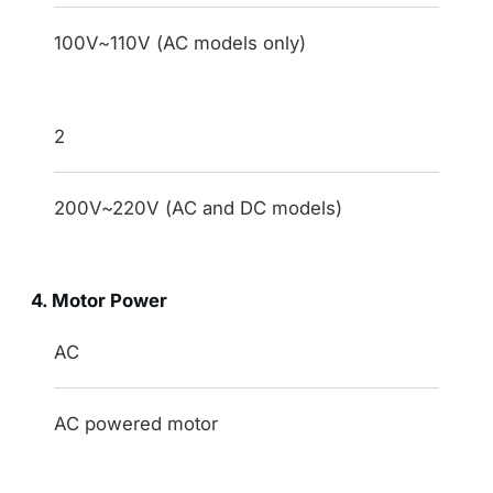
motor voltage
100V~110V (AC models only)
2
200V~220V (AC and DC models)
4. Motor Power
indication
AC
power type
AC powered motor