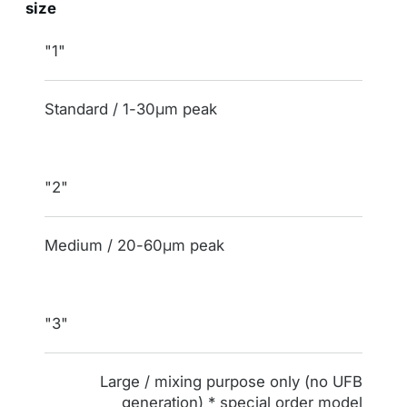
size
indication
"1"
Standard / 1-30μm peak
throughput / maximum micro bubble
discharge size (reference value)
"2"
Medium / 20-60μm peak
"3"
Large / mixing purpose only (no UFB
generation) * special order model