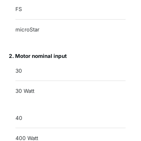
indication
FS
name
microStar
2. Motor nominal input
indication
30
motor nominal input
30 Watt
40
400 Watt