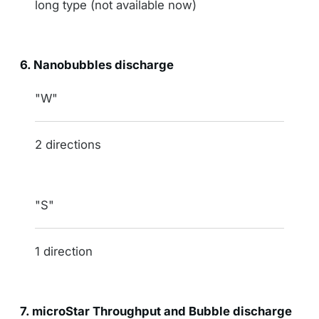
long type (not available now)
6. Nanobubbles discharge
indication
"W"
# directions
2 directions
"S"
1 direction
7. microStar Throughput and Bubble discharge