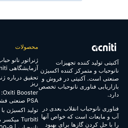
محصولات
ژنراتور نانو حب
آکنیتی تولید کننده تجهیزات
آزمایشگاهی miniGaLF | Acniti
نانوحباب و متمرکز کننده اکسیژن
تحقیق درباره ژنر
صنعتی است. آکنیتی در فروش و
ریز
بازاریابی فناوری نانوحباب تخصص
er
دارد.
PSA صنعتی فشار بالا | Acniti
فناوری نانوحباب انقلاب بعدی در
تولید اکسیژن با 
آب و مایعات است که خواص آنها
Turbiti میک
را با حل کردن گازها برای بهبود
نانوحباب | 9-1000 LPM