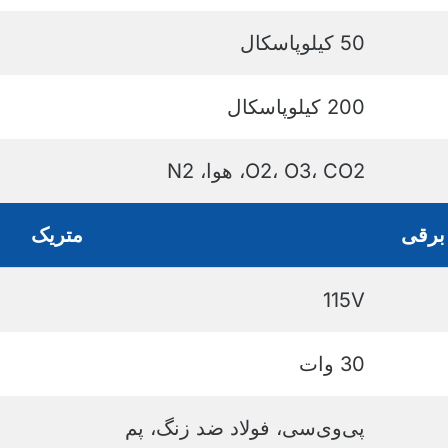
50 کیلوپاسکال
200 کیلوپاسکال
O2، O3، CO2، هوا، N2
برقی
متریک
115V
30 وات
پی‌وی‌سی، فولاد ضد زنگ، پم