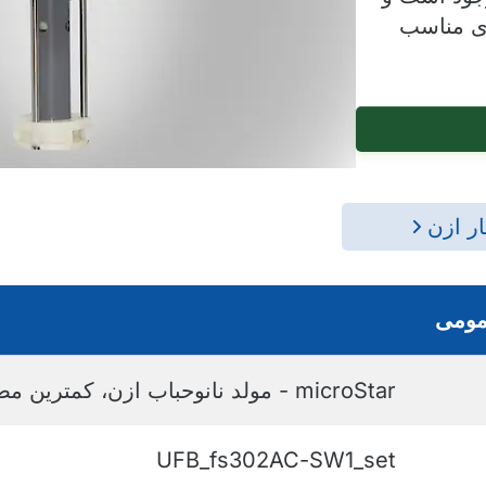
ری مناسب
ر ازن
ومی
microStar - مولد نانوحباب ازن، کمترین مصرف انرژی
UFB_fs302AC-SW1_set