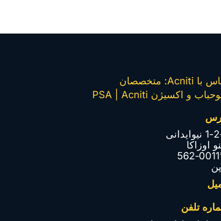
تماس با Acniti: متخصصان
وحباب و اکسیژن PSA | Acniti
رس
نیوایدانی
و اوزاکا
〒
پن
میل
اره تلفن