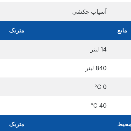
آسیاب چکشی
مایع
متریک
14 لیتر
840 لیتر
0 ℃
40 ℃
حیط
متریک