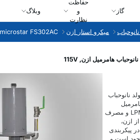
حفاظت
گاز
و
وبلاگ
نظارت
نانوحباب
میکرو استار ازن
microstar FS302AC
microSta یک مولد نانوحباب
امرمیل
چرخشی کار می‌کند. با جریان 14 LPM و مصرف
 از ازن،
کند. در پیکربندی
100/11 و 200/220V موجود است و