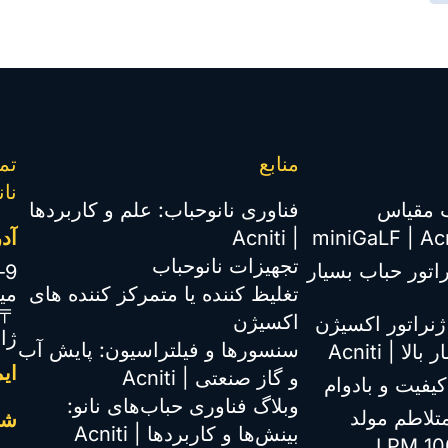
منابع
نان
اب مقیاس
فناوری نانوحباب: علم و کاربردها
| Acniti
آد
تجهیزات نانوحباب
اتور حباب بسیار
1-2-9 
تغلیظ کننده یا متمرکز کننده های
مین
562-0011
اکسیژن
Oxiti Boost: ژنراتور اکسیژن
ژا
سنسورها و فیلتراسیون: پایش آب
ای
و گاز صنعتی | Acniti
کیفیت و بادوام
وبلاگ فناوری حباب‌های نانو:
سر متلاطم مولد
شم
بینش‌ها و کاربردها | Acniti