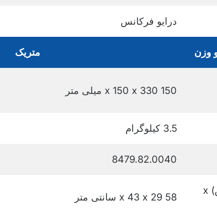
درایو فرکانس
و وزن
متریک
150 x 150 x 330 میلی متر
3.5 کیلوگرام
8479.82.0040
ابعاد برای ارسال . (عرض) x
58 x 43 x 29 سانتی متر