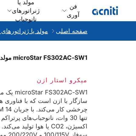
مولد یا
فن
ژنراتورهای
آوری
نانوحباب
صفحه اصلی
مولد یا ژنراتورهای 
microStar FS302AC-SW1 مولد نانوحباب هامرمیل ازن, 115V
میکرو استار ازن
r FS302AC-SW1
سازگار با ازن است که با فناوری ه
تنها 30 وات، نانوحباب‌های پرتراکم
اکسیژن، CO2 یا هوا تولید می‌
سه‌فاز 5V