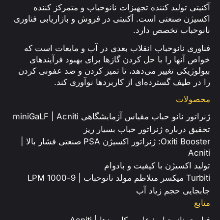
آکنیتی تولید کننده تجهیزات نانوحباب و متمرکز کننده
اکسیژن صنعتی است. آکنیتی در فروش و بازاریابی فناوری
نانوحباب تخصص دارد.
فناوری نانوحباب انقلاب بعدی در آب و مایعات است که
خواص آنها را با حل کردن گازها برای بهبود فرآیندهای
بیولوژیکی تغییر می‌دهد، تا تمیز کردن و ضد عفونی کردن
را در طیف گسترده‌ای از کاربردها نوآوری کند.
محصولات
ژنراتور نانو حباب مقیاس آزمایشگاهی miniGaLF | Acniti
تحقیق درباره ژنراتور حباب بسیار ریز
Oxiti Booster: ژنراتور اکسیژن PSA صنعتی فشار بالا |
Acniti
تولید اکسیژن با کیفیت و بادوام
Turbiti میکسر متلاطم مولد نانوحباب | 9-1000 LPM
جابجایی حجم زیاد آب
منابع
فناوری نانوحباب: علم و کاربردها | Acniti