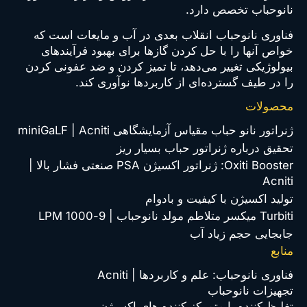
نانوحباب تخصص دارد.
Ultramax
فناوری نانوحباب انقلاب بعدی در آب و مایعات است که
O2
خواص آنها را با حل کردن گازها برای بهبود فرآیندهای
بیولوژیکی تغییر می‌دهد، تا تمیز کردن و ضد عفونی کردن
را در طیف گسترده‌ای از کاربردها نوآوری کند.
Technology
محصولات
coming
ژنراتور نانو حباب مقیاس آزمایشگاهی miniGaLF | Acniti
soon
تحقیق درباره ژنراتور حباب بسیار ریز
Oxiti Booster: ژنراتور اکسیژن PSA صنعتی فشار بالا |
Acniti
تولید اکسیژن با کیفیت و بادوام
Turbiti میکسر متلاطم مولد نانوحباب | 9-1000 LPM
جابجایی حجم زیاد آب
منابع
فناوری نانوحباب: علم و کاربردها | Acniti
تجهیزات نانوحباب
تغلیظ کننده یا متمرکز کننده های اکسیژن