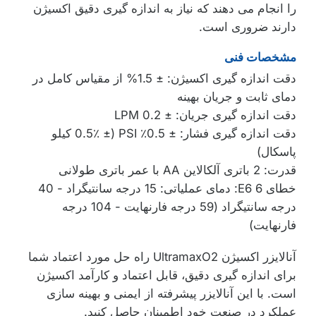
را انجام می دهند که نیاز به اندازه گیری دقیق اکسیژن
دارند ضروری است.
مشخصات فنی
دقت اندازه گیری اکسیژن: ± 1.5% از مقیاس کامل در
دمای ثابت و جریان بهینه
دقت اندازه گیری جریان: ± 0.2 LPM
دقت اندازه گیری فشار: ± 0.5٪ PSI (± 0.5٪ کیلو
پاسکال)
قدرت: 2 باتری آلکالاین AA با عمر باتری طولانی
خطای E6 6: دمای عملیاتی: 15 درجه سانتیگراد - 40
درجه سانتیگراد (59 درجه فارنهایت - 104 درجه
فارنهایت)
آنالایزر اکسیژن UltramaxO2 راه حل مورد اعتماد شما
برای اندازه گیری دقیق، قابل اعتماد و کارآمد اکسیژن
است. با این آنالایزر پیشرفته از ایمنی و بهینه سازی
عملکرد در صنعت خود اطمینان حاصل کنید.