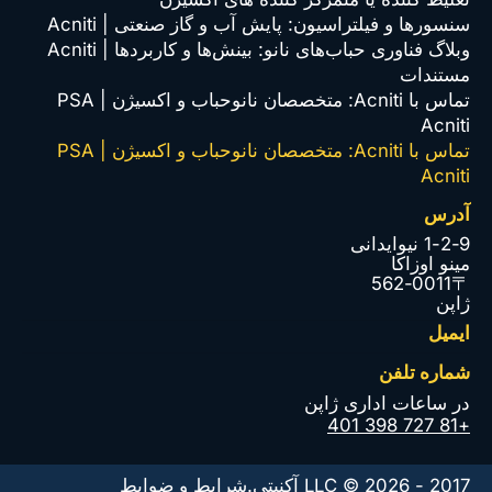
سنسورها و فیلتراسیون: پایش آب و گاز صنعتی | Acniti
وبلاگ فناوری حباب‌های نانو: بینش‌ها و کاربردها | Acniti
مستندات
تماس با Acniti: متخصصان نانوحباب و اکسیژن PSA |
Acniti
تماس با Acniti: متخصصان نانوحباب و اکسیژن PSA |
Acniti
آدرس
1-2-9 نیوایدانی
مینو اوزاکا
〒562-0011
ژاپن
ایمیل
شماره تلفن
در ساعات اداری ژاپن
+81 727 398 401
2017 - 2026 © LLC آکنیتی.
شرایط و ضوابط