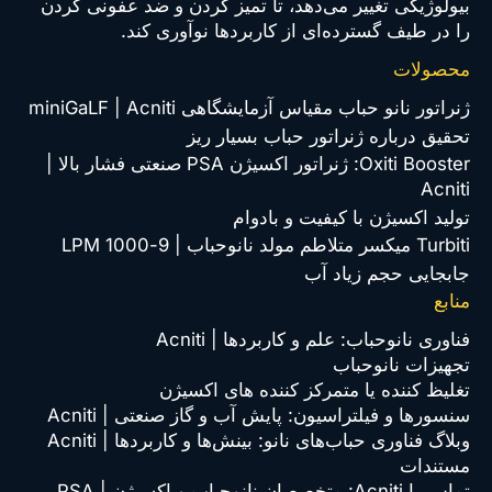
بیولوژیکی تغییر می‌دهد، تا تمیز کردن و ضد عفونی کردن
را در طیف گسترده‌ای از کاربردها نوآوری کند.
محصولات
ژنراتور نانو حباب مقیاس آزمایشگاهی miniGaLF | Acniti
تحقیق درباره ژنراتور حباب بسیار ریز
Oxiti Booster: ژنراتور اکسیژن PSA صنعتی فشار بالا |
Acniti
تولید اکسیژن با کیفیت و بادوام
Turbiti میکسر متلاطم مولد نانوحباب | 9-1000 LPM
جابجایی حجم زیاد آب
منابع
فناوری نانوحباب: علم و کاربردها | Acniti
تجهیزات نانوحباب
تغلیظ کننده یا متمرکز کننده های اکسیژن
سنسورها و فیلتراسیون: پایش آب و گاز صنعتی | Acniti
وبلاگ فناوری حباب‌های نانو: بینش‌ها و کاربردها | Acniti
مستندات
تماس با Acniti: متخصصان نانوحباب و اکسیژن PSA |