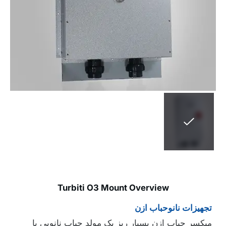
Turbiti O3 Mount Overview
تجهیزات نانوحباب ازن
میکسر حباب ازن بسیار ریز یک مولد حباب نانویی یا