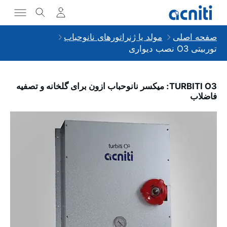
صفحه اصلی
مولد یا ژنراتورهای نانوحباب
توربیتی O3 نصب دیواری
TURBITI O3: میکسر نانوحباب ازون برای گلخانه و تصفیه
فاضلاب
Slideshow Items