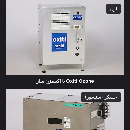
ازن
product
Oxiti Ozone با اکسیژن ساز
حسگر (سنسور)
product