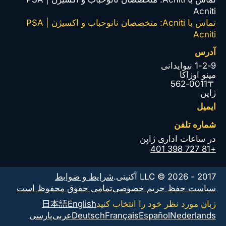
Acniti
تماس با Acniti: متخصصان نانوحباب و اکسیژن PSA |
Acniti
آدرس
1-2-9 نیوایدانی
مینو اوزاکا
〒562-0011
ژاپن
ایمیل
شماره تلفن
در ساعات اداری ژاپن
+81 727 398 401
2017 - 2026 © LLC آکنیتی.
شرایط و ضوابط
سیاست حفظ حریم خصوصی
تمامی حقوق محفوظ است
زبان مورد نظر خود را انتخاب کنید
English
日本語
Nederlands
Español
Français
Deutsch
عربى
پارسی