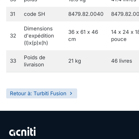
31
code SH
8479.82.0040
8479.82.0
Dimensions
36 x 61 x 46
14 x 24 x 1
32
d'expédition
cm
pouce
(l)x(p)x(h)
Poids de
33
21 kg
46 livres
livraison
Retour à: Turbiti Fusion