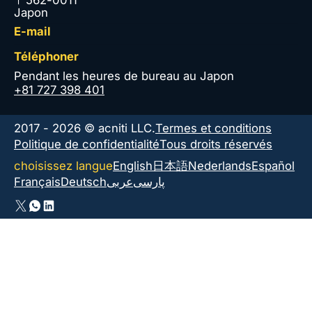
〒562-0011
Japon
E-mail
Téléphoner
Pendant les heures de bureau au Japon
+81 727 398 401
2017 - 2026 © acniti LLC.
Termes et conditions
Politique de confidentialité
Tous droits réservés
choisissez langue
English
日本語
Nederlands
Español
Français
Deutsch
عربى
پارسی