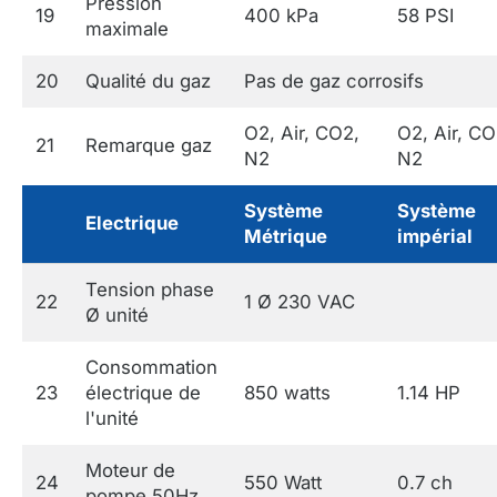
Pression
19
400 kPa
58 PSI
maximale
20
Qualité du gaz
Pas de gaz corrosifs
O2, Air, CO2,
O2, Air, CO
21
Remarque gaz
N2
N2
Système
Système
Electrique
Métrique
impérial
Tension phase
22
1 Ø 230 VAC
Ø unité
Consommation
23
électrique de
850 watts
1.14 HP
l'unité
Moteur de
24
550 Watt
0.7 ch
pompe 50Hz