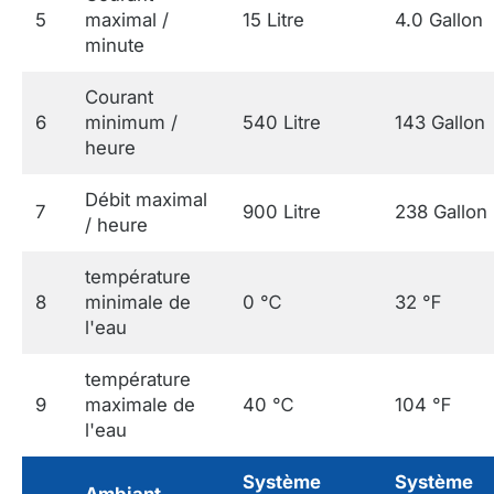
5
maximal /
15 Litre
4.0 Gallon
minute
Courant
6
minimum /
540 Litre
143 Gallon
heure
Débit maximal
7
900 Litre
238 Gallon
/ heure
température
8
minimale de
0 ℃
32 ℉
l'eau
température
9
maximale de
40 ℃
104 ℉
l'eau
Système
Système
Ambiant