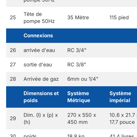
Tête de
25
35 Mètre
115 pied
pompe 50Hz
Connexions
26
arrivée d'eau
RC 3/4"
27
sortie d'eau
RC 3/8"
28
Arrivée de gaz
6mm ou 1/4"
Dimensions et
Système
Système
poids
Métrique
impérial
Dim. (l) x (p) x
270 x 550 x
10.6 x 21.7 
29
(h)
450 mm
17.7 pouce
30
poids
18.8 kg
41.4 livres