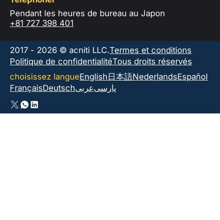
Pendant les heures de bureau au Japon
+81 727 398 401
2017 - 2026 © acniti LLC.
Termes et conditions
Politique de confidentialité
Tous droits réservés
choisissez langue
English
日本語
Nederlands
Español
Français
Deutsch
عربى
پارسی