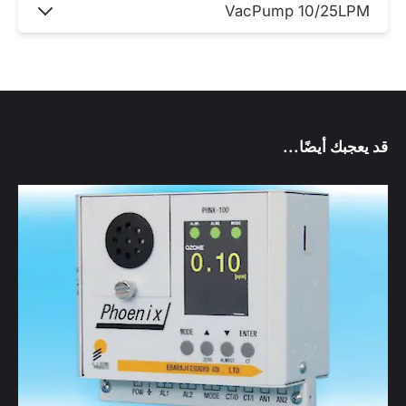
VacPump 10/25LPM
قد يعجبك أيضًا...