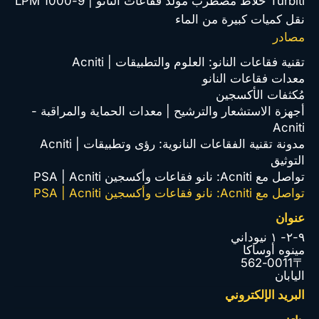
Turbiti خلاط مضطرب مولد فقاعات النانو | 9-1000 LPM
نقل كميات كبيرة من الماء
مصادر
تقنية فقاعات النانو: العلوم والتطبيقات | Acniti
معدات فقاعات النانو
مُكثفات الأكسجين
أجهزة الاستشعار والترشيح | معدات الحماية والمراقبة -
Acniti
مدونة تقنية الفقاعات النانوية: رؤى وتطبيقات | Acniti
التوثيق
تواصل مع Acniti: نانو فقاعات وأكسجين PSA | Acniti
تواصل مع Acniti: نانو فقاعات وأكسجين PSA | Acniti
عنوان
٩-٢- ١ نيوداني
مينوه أوساكا
〒562-0011
اليابان
البريد الإلكتروني