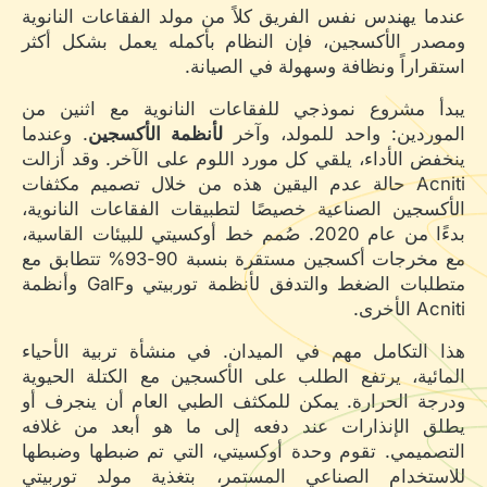
عندما يهندس نفس الفريق كلاً من مولد الفقاعات النانوية
ومصدر الأكسجين، فإن النظام بأكمله يعمل بشكل أكثر
استقراراً ونظافة وسهولة في الصيانة.
يبدأ مشروع نموذجي للفقاعات النانوية مع اثنين من
الموردين: واحد للمولد، وآخر
لأنظمة الأكسجين
. وعندما
ينخفض الأداء، يلقي كل مورد اللوم على الآخر. وقد أزالت
Acniti حالة عدم اليقين هذه من خلال تصميم مكثفات
الأكسجين الصناعية خصيصًا لتطبيقات الفقاعات النانوية،
بدءًا من عام 2020. صُمم خط أوكسيتي للبيئات القاسية،
مع مخرجات أكسجين مستقرة بنسبة 90-93% تتطابق مع
متطلبات الضغط والتدفق لأنظمة توربيتي وGalF وأنظمة
Acniti الأخرى.
هذا التكامل مهم في الميدان. في منشأة تربية الأحياء
المائية، يرتفع الطلب على الأكسجين مع الكتلة الحيوية
ودرجة الحرارة. يمكن للمكثف الطبي العام أن ينجرف أو
يطلق الإنذارات عند دفعه إلى ما هو أبعد من غلافه
التصميمي. تقوم وحدة أوكسيتي، التي تم ضبطها وضبطها
للاستخدام الصناعي المستمر، بتغذية مولد توربيتي