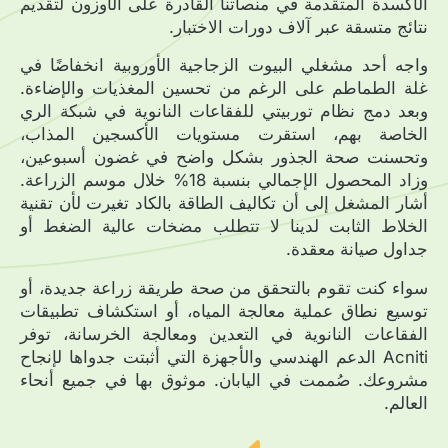
الأكسدة المتقدمة في منصاتنا القادرة على الأوزون لتقديم
نتائج متسقة عبر آلاف دورات الاختبار.
واجه أحد مشغلي البيوت الزجاجية الأوروبية انخفاضًا في
غلة الطماطم على الرغم من تحسين المغذيات والإضاءة.
وبعد دمج نظام توربيتي للفقاعات النانوية في شبكة الري
الخاصة بهم، استقرت مستويات الأكسجين المذاب،
وتحسنت صحة الجذور بشكل واضح في غضون أسبوعين،
وزاد المحصول الإجمالي بنسبة 18% خلال موسم الزراعة.
أشار المشغل إلى أن تكاليف الطاقة بالكاد تغيرت لأن تقنية
الخلاط الثابت لدينا لا تتطلب مضخات عالية الضغط أو
جداول صيانة معقدة.
سواء كنت تقوم بالتحقق من صحة طريقة زراعة جديدة، أو
توسيع نطاق عملية معالجة المياه، أو استكشاف تطبيقات
الفقاعات النانوية في التعدين ومعالجة الخرسانة، توفر
Acniti الدعم الهندسي والأجهزة التي أثبتت جدواها لإنجاح
مشروعك. صُممت في اليابان. موثوق بها في جميع أنحاء
العالم.