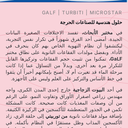
GALF | TURBITI | MICROSTAR
حلول هندسية للصناعات الحرجة
في
مختبر الأبحاث،
تفسد الاختلافات الصغيرة البيانات
الجيدة. أمضى أحد الفرق شهوراً في تكرار نفس التجربة،
ليكتشفوا أن نظام التهوية الخاص بهم كان ينحرف في
الأداء. وبفضل مولدات الفقاعات النانوية على نطاق مختبر
GaLF،
تمكنوا من تثبيت حجم الفقاعات وتركيزها القابل
للتكرار مرة بعد أخرى. وبدلاً من التساؤل عما إذا كانت
مرحلة الماء قد تغيرت أم لا، أصبح بإمكانهم أخيراً أن يثقوا
في خط الأساس والتركيز على العلم وليس على الأجهزة.
في أحد
البيوت الزجاجية
خارج إحدى المدن الكبرى، واجه
مهندس زراعي اصفرار الأوراق وتفاوت النمو، على الرغم
من أن وصفات المغذيات كانت صحيحة. كانت المشكلة
تكمن في الجذور المتعطشة للأكسجين في الركيزة الكثيفة.
بإضافة مولد فقاعات نانوية
من توربيتي
إلى حلقة الري، زاد
الأكسجين المذاب وظل مستقرًا في النظام بأكمله. في