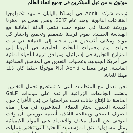
موثوق به من قبل المبتكرين في جميع أنحاء العالم
وُلدت شركة Acniti في أوساكا باليابان - مهد تكنولوجيا
الفقاعات النانوية. ومنذ عام 2017، ونحن نعمل من مقرنا
وورشة عملنا في مينوه حيث تلتقي الدقة اليابانية مع
الهندسة العملية. يقوم فريقنا بتصميم وتجميع واختبار كل
مولد ومكثف أكسجين قبل شحنه إلى العملاء في ست
قارات. من مختبرات الأبحاث الجامعية في أوروبا إلى
المزارع التجارية في إسرائيل، ومرافق تربية الأحياء المائية
في أمريكا الجنوبية، وعمليات التعدين في المناطق الصناعية
القاسية، توفر معدات Acniti أداءً موثوقًا حيثما كان ذلك
مهمًا للغاية.
نحن نعمل مع المنظمات التي لا تستطيع تحمل التخمين.
وتعتمد الجامعات الزراعية الرائدة على مولدات GaLF
الخاصة بنا لإنتاج بيانات تمت مراجعتها من قِبل الأقران حول
أكسجة الجذور. يختار العملاء الصناعيون في مجال مياه
الصرف الصحي ومعالجة الأغذية أنظمة توربيتي لأن وقت
التوقف عن العمل مكلف والاعتماد على المواد الكيميائية
يمثل مسؤولية. تثق المؤسسات البحثية التي تختبر عمليات