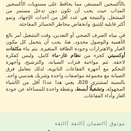
بالأكسجين المستقر، مما يحافظ على مستويات الأكسجين
المذاب حيث يجب أن تكون دون تدخل مستمر من
المشغل. والنتيجة هي عدد أقل من أحداث الإجهاد، ونمو
أكثر قابلية للتنبؤ، وانخفاض مخاطر الخسائر المفاجئة.
في مياه الصرف الصحي أو التعدين، وقت التشغيل أمر بالغ
الأهمية والوصول محدود. هنا، يجب أن يتحمل كل مكون
الغبار والاهتزازات وجودة الطاقة المتغيرة. يتم بناء
مكثفات
أوكسيتي
كجزء من
نظام غاز-ماء
كامل، وليس كفكرة
لاحقة. تتم مواءمة فترات الصيانة، والترشيح، وأجهزة
التحكم مع أجهزة الفقاعات النانوية، لذلك تتعامل فرق
الصيانة مع مجموعة مواصفات واحدة وشريك هندسي واحد.
بالنسبة لمشتري B2B، يعني هذا عددًا أقل من الأشياء
المجهولة،
وتشغيلًا أبسط،
ونقطة واحدة للمساءلة عن جودة
الغاز وأداء الفقاعات.
موثوق |الضمان |الثقة |الثقة