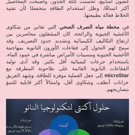
غضون أسابيع، تحسنت كتلة الجذور، وأصبحت المحاصيل
أكثر اتساقًا، وظل استخدام الطاقة منخفضًا لأن تقنية
الخلاط فعالة بطبيعتها.
في
محطة مياه الصرف الصحي
التي تعاني من شكاوى
الأغشية الحيوية والرائحة، كان المشغلون محاصرين بين
ارتفاع التكاليف الكيميائية وتشديد حدود التصريف. وقد
سمح لهم التحول إلى فقاعات الأوزون النانوية بمهاجمة
الأغشية الحيوية ومسببات الأمراض مباشرة في عمود الماء،
باستخدام جرعات كيميائية أقل بكثير. وقد أدى توليد
الفقاعات النانوية القائمة على طاحونة المطرقة مع
microStar
إلى جعل العملية موفرة للطاقة، وشهد الفريق
خزانات أنظف، وشكاوى أقل، وامتثالاً أكثر قابلية للتنبؤ
بتصاريحهم.