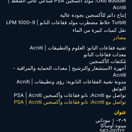
Oxiti Booster: مولد أكسجين PSA صناعي عالي الضغط |
Acniti
إنتاج دائم للأكسجين بجودة عالية
Turbiti خلاط مضطرب مولد فقاعات النانو | 9-1000 LPM
نقل كميات كبيرة من الماء
مصادر
تقنية فقاعات النانو: العلوم والتطبيقات | Acniti
معدات فقاعات النانو
مُكثفات الأكسجين
أجهزة الاستشعار والترشيح | معدات الحماية والمراقبة -
Acniti
مدونة تقنية الفقاعات النانوية: رؤى وتطبيقات | Acniti
التوثيق
تواصل مع Acniti: نانو فقاعات وأكسجين PSA | Acniti
تواصل مع Acniti: نانو فقاعات وأكسجين PSA | Acniti
عنوان
٩-٢- ١ نيوداني
مينوه أوساكا
〒562-0011