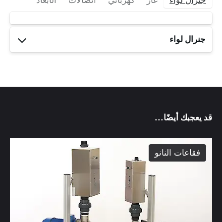
جنرال لواء
غاز
كهربائي
اتصالات
الأبعاد
جنرال لواء
اسم
النموذج
Oxiti
Aerator
قد يعجبك أيضًا...
100
فقاعات النانو
product
رقم
الموديل
oxiti-
100-
aerator