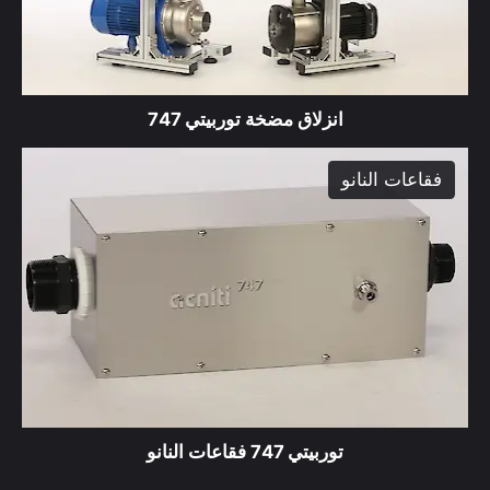
التكنولوجيا
coming
انزلاق مضخة توربيتي 747
soon
فقاعات النانو
product
توربيتي 747 فقاعات النانو