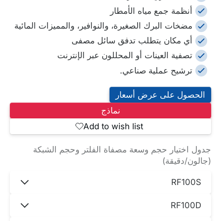
RF100S
أنظمة جمع مياه الأمطار
مضخات البرك الصغيرة، والنوافير، والمميزات المائية
RF100S
أي مكان يتطلب تدفق سائل مصفى
60
تصفية العينات أو المحللون عبر الإنترنت
ترشيح عملية صناعي.
RF100D
الحصول على عرض أسعار
RF100D
نماذج
Add to wish list
RF100D
جدول اختيار حجم وسعة مصفاة الفلتر وحجم الشبكة
90
(جالون/دقيقة)
RF100S
RF100T
RF100D
RF100T