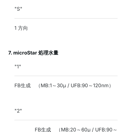
"S"
1 方向
7. microStar 処理水量
表記
"1"
ピークサイズ（参考値）
FB生成 （MB:1～30μ / UFB:90～120nm）
"2"
FB生成 （MB:20～60μ / UFB:90～