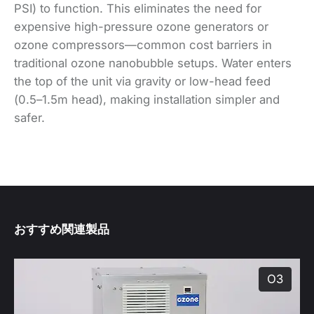
PSI) to function. This eliminates the need for
expensive high-pressure ozone generators or
ozone compressors—common cost barriers in
traditional ozone nanobubble setups. Water enters
the top of the unit via gravity or low-head feed
(0.5–1.5m head), making installation simpler and
safer.
おすすめ関連製品
O3
produ