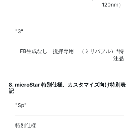
120nm）
"3"
FB生成なし 撹拌専用 （ミリバブル）*特
注品
8. microStar 特別仕様、カスタマイズ向け特別表
記
表記
"Sp"
スペック
特別仕様