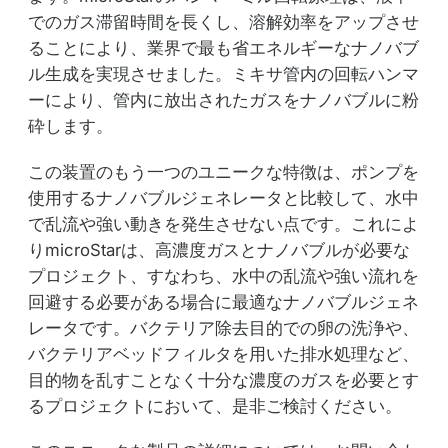
でのガス滞留時間を長くし、溶解効率をアップさせ
ることにより、業界で最も省エネルギーなナノバブ
ル生成を実現させました。ミキサ管内の回転ハンマ
ーにより、管内に放出されたガスをナノバブルに粉
砕します。
この装置のもう一つのユニークな特徴は、ポンプを
使用するナノバブルジェネレータと比較して、水中
で乱流や強い動きを発生させない点です。これによ
りmicroStarは、高濃度ガスとナノバブルが必要な
プロジェクト、すなわち、水中の乱流や強い流れを
回避する必要がある場合に最適なナノバブルジェネ
レータです。バクテリア除去目的での卵の洗浄や、
バクテリアベッドフィルタを用いた排水処理など、
目的物を乱すことなく十分な濃度のガスを必要とす
るプロジェクトにおいて、是非ご検討ください。