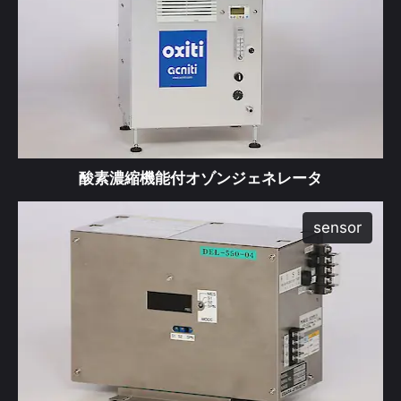
酸素濃縮機能付オゾンジェネレータ
sensor
produ