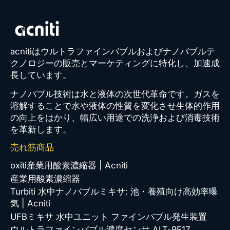
acnitiはウルトラファインバブルおよびナノバブルテ
クノロジーの販売とマーケティングに特化し、加速成
長しています。
ナノバブル技術は水と液体の次世代革命です。ガスを
溶解することで水や液体の性質を変化させ生体的作用
の向上をはかり、幅広い用途での洗浄および消毒技術
を革新します。
売れ筋商品
oxiti産業用酸素濃縮器 | Acniti
産業用酸素濃縮器
Turbiti 水中ナノバブルミキサ: 池・養殖向け高効率曝
気 | Acniti
UFBミキサ 水中ユニット ファインバブル発生装置
ウルトラファインバブル濃度センサ ALT-9F17