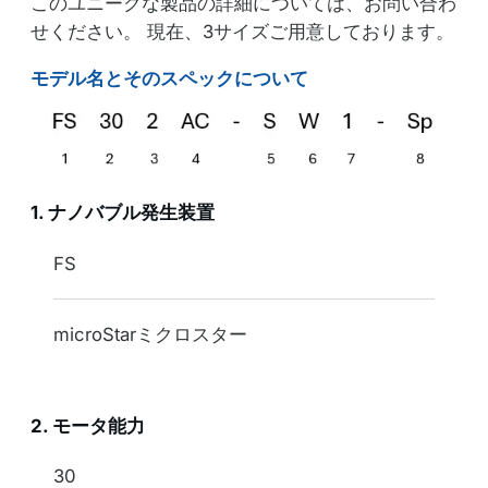
このユニークな製品の詳細については、お問い合わ
せください。 現在、3サイズご用意しております。
モデル名とそのスペックについて
1. ナノバブル発生装置
型番
FS
製品名
microStarミクロスター
2. モータ能力
表記
30