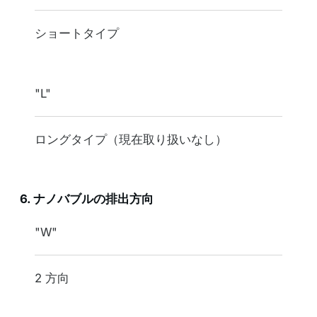
ノズル
ショートタイプ
"L"
ロングタイプ（現在取り扱いなし）
6. ナノバブルの排出方向
表記
"W"
方向
2 方向