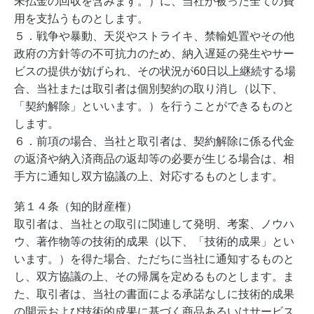
未払金の回収を含みます。）に、当社が被った全ての費
用を支払うものとします。
５．戦争や暴動、天災やストライキ、禁輸処置やその他
政府の方針等の不可抗力のため、納入遅延の発生やサー
ビスの提供が妨げられ、その状況が60日以上継続する場
合、当社または取引者は個別契約の取り消し（以下、
「契約解除」といいます。）を行うことができるものと
します。
６．前項の場合、当社と取引者は、契約解除に係る代金
の返済や納入済商品の返却等の必要が生じる場合は、相
手方に通知し双方協議の上、対応するものとします。
第１４条（知的財産権）
取引者は、当社との取引に関連して発明、考案、ノウハ
ウ、著作物等の技術的成果（以下、「技術的成果」とい
います。）を得た場合、ただちに当社に通知するものと
し、双方協議の上、その帰属を定めるものとします。ま
た、取引者は、当社の書面による承諾なしに技術的成果
の開示および技術的成果に基づく商品あるいはサービス