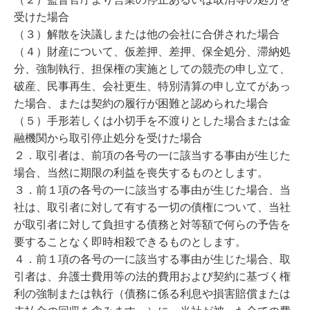
受けた場合
（３）解散を決議しまたは他の会社に合併された場合
（４）財産について、仮差押、差押、保全処分、滞納処
分、強制執行、担保権の実施としての競売の申し立て、
破産、民事再生、会社更生、特別清算の申し立てがあっ
た場合、または契約の履行が困難と認められた場合
（５）手形若しくは小切手を不渡りとした場合または金
融機関から取引停止処分を受けた場合
２．取引者は、前項の各号の一に該当する事由が生じた
場合、当然に期限の利益を喪失するものとします。
３．前１項の各号の一に該当する事由が生じた場合、当
社は、取引者に対して有する一切の債権について、当社
が取引者に対して負担する債務と対等額で何らの予告を
要することなく即時相殺できるものとします。
４．前１項の各号の一に該当する事由が生じた場合、取
引者は、弁護士費用等の法的費用および契約に基づく権
利の強制または執行（債務に係る利息や損害賠償または