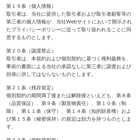
第１９条（個人情報）
取引者は、当社に提供した取引者および取引者顧客等の
第三者の個人情報が、当社Webサイトにおいて開示され
たプライバシーポリシーに従って取り扱われることに同
意するものとします。
第２０条（譲渡禁止）
取引者は、本規約および個別契約に基づく権利義務を、
事前の書面による当社の承諾なしに第三者に譲渡および
担保に供してはならないものとします。
第２１条（残存規定）
個別契約の期間満了後または解除後といえども、第８条
（品質保証）、第９条（製造物責任）、第１０条（制
限）、第１１条（保守）、第１４条（知的財産権）およ
び第１５条（秘密保持）の規定は効力を持つものとしま
す。
第２２条（管轄裁判所）