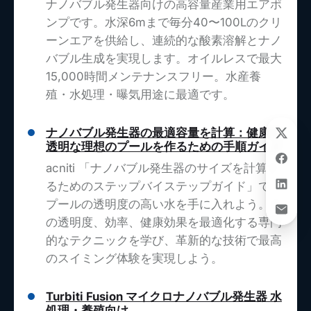
ナノバブル発生器向けの高容量産業用エアポ
ンプです。水深6mまで毎分40〜100Lのクリ
ーンエアを供給し、連続的な酸素溶解とナノ
バブル生成を実現します。オイルレスで最大
15,000時間メンテナンスフリー。水産養
殖・水処理・曝気用途に最適です。
ナノバブル発生器の最適容量を計算：健康で
透明な理想のプールを作るための手順ガイド
acniti 「ナノバブル発生器のサイズを計算す
るためのステップバイステップガイド」で、
プールの透明度の高い水を手に入れよう。水
の透明度、効率、健康効果を最適化する専門
的なテクニックを学び、革新的な技術で最高
のスイミング体験を実現しよう。
Turbiti Fusion マイクロナノバブル発生器 水
処理・養殖向け