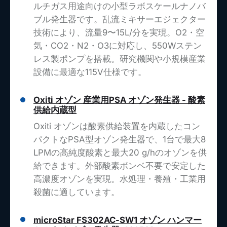
ルチガス用途向けの小型ラボスケールナノバ
ブル発生器です。乱流ミキサーエジェクター
技術により、流量9〜15L/分を実現。O2・空
気・CO2・N2・O3に対応し、550Wステン
レス製ポンプを搭載。研究機関や小規模産業
設備に最適な115V仕様です。
Oxiti オゾン 産業用PSA オゾン発生器 - 酸素
供給内蔵型
Oxiti オゾンは酸素供給装置を内蔵したコン
パクトなPSA型オゾン発生器で、1台で最大8
LPMの高純度酸素と最大20 g/hのオゾンを供
給できます。外部酸素ボンベ不要で安定した
高濃度オゾンを実現。水処理・養殖・工業用
殺菌に適しています。
microStar FS302AC-SW1 オゾン ハンマー