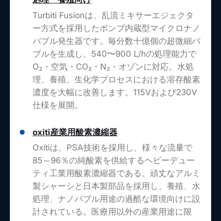
Turbiti Fusionは、乱流ミキサーエジェクタ
ー方式を採用したポンプ内蔵型マイクロナノ
バブル発生器です。毎分数十億個の超微細バ
ブルを生成し、540〜900 L/hの処理能力で
O₂・空気・CO₂・N₂・オゾンに対応。水処
理、養殖、生化学プロセスにおける溶存酸素
濃度を大幅に改善します。115Vおよび230V
仕様を展開。
oxiti産業用酸素濃縮器
Oxitiは、PSA技術を採用し、様々な流量で
85～96％の純酸素を供給するヘビーデュー
ティ工業用酸素濃縮器である。頑丈なアルミ
製シャーシと日本製部品を採用し、養殖、水
処理、ナノバブル用途の過酷な環境向けに設
計されている。医療用以外の産業用途に限