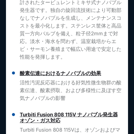
計されたタービュレントミキサ式ナノバブル
発生器です。独自の旋回流技術により可動部
なしでナノバブルを生成し、メンテナンスコ
ストを最小化します。ステンレス筐体と高品
質一方向バルブを備え、粒子径2mmまで対
応。淡水・海水を問わず、温室栽培からエ
ビ・サーモン養殖まで幅広い用途で安定した
性能を発揮します。
酸素伝達におけるナノバブルの効果
活性汚泥反応器における好気性微生物群の酸
素伝達、酸素摂取、および多様性に及ぼす空
気ナノバブルの影響
Turbiti Fusion 808 115V ナノバブル発生器
オゾン・ガス対応
Turbiti Fusion 808 115Vは、オゾンおよびマ