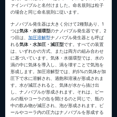
ァインバブルと名付けました。命名規則は粒子
の場合と同じ命名規則に従います。
ナノバブル発生器は大きく分けて2種類あり、1
つは
気体・水循環型
のナノバブル発生器です。2
つ目は、
加圧溶解型
ナノバブル発生器とも呼ば
れる
気体・水加圧・減圧型
です。すべての装置
は、いずれかの方式、または両方の組み合わせ
に基づいています。気体・水循環型では、水の
渦の中に気体を導入し、渦を壊すことで気泡を
形成します。加圧溶解型では、約5%の気体が加
圧下で水に溶解され、過飽和溶液が形成されま
す。水が減圧されると、気体が水から抜け出
し、ナノバブルが形成されます。それは、ビー
ルの瓶やコーラの缶を開けるのと同じで、瓶の
中の飲み物が減圧され、泡が形成されます。ビ
ールやコーラ内の圧力はナノバブルを形成する