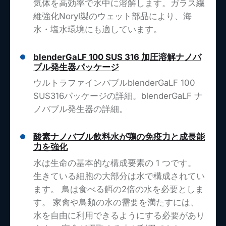
気体を高効率で水中に溶解します。ガラス繊
維強化Noryl製のウェット部品により、海
水・塩水環境にも適しています。
blenderGaLF 100 SUS 316 加圧溶解ナノバ
ブル発生器パッケージ
ウルトラファインバブルblenderGaLF 100
SUS316パッケージの詳細。blenderGaLF ナ
ノバブル発生器の詳細。
酸素ナノバブル飲料水が鶏の免疫力と成長能
力を強化
水は生命の基本的な構成要素の 1 つです。
生きている細胞の大部分は水で構成されてい
ます。 鳥は食べる餌の2倍の水を必要としま
す。 家禽や鳥類の水の需要を満たすには、
水を自由に利用できるようにする必要があり