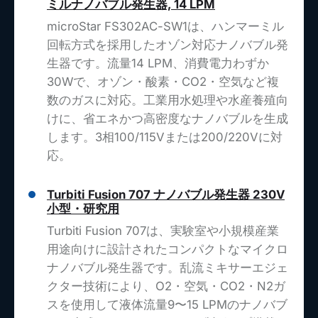
ミルナノバブル発生器, 14 LPM
microStar FS302AC-SW1は、ハンマーミル
回転方式を採用したオゾン対応ナノバブル発
生器です。流量14 LPM、消費電力わずか
30Wで、オゾン・酸素・CO2・空気など複
数のガスに対応。工業用水処理や水産養殖向
けに、省エネかつ高密度なナノバブルを生成
します。3相100/115Vまたは200/220Vに対
応。
Turbiti Fusion 707 ナノバブル発生器 230V
小型・研究用
Turbiti Fusion 707は、実験室や小規模産業
用途向けに設計されたコンパクトなマイクロ
ナノバブル発生器です。乱流ミキサーエジェ
クター技術により、O2・空気・CO2・N2ガ
スを使用して液体流量9〜15 LPMのナノバブ