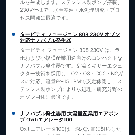
ルを生成します。ステンレス製ポンプ搭載、
230V仕様で、水産養殖・水処理研究・プロ
セス開発に最適です。
タービティ フュージョン 808 230V オゾン
対応ナノバブル発生器
タービティ フュージョン 808 230V は、ラ
ボおよび小規模産業用途向けのコンパクトな
ナノバブル発生器です。乱流ミキサーエジェ
クター技術を採用し、O2・O3・CO2・N2ガ
スに対応。流量9〜15 LPMで安定稼働し、ス
テンレス製ポンプにより水処理・研究分野の
オゾン用途に最適です。
ナノバブル発生器用 大流量産業用エアポン
プ Oxitiエアレータ100
Oxitiエアレータ100は、深水設置に対応した