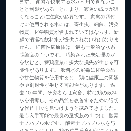
ます。 家禽が摂取する水が利用できないこ
とと制限があることにより、家禽の成長が遅
くなることに注意が必要です。 家禽の餌付
けに使用される水には、寄生虫、細菌、汚染
物質、化学物質が含まれていてはならず、新
鮮で清潔な飲料水が提供されなければなりま
せん。 細菌性病原体は、最も一般的な水系
感染症の 1 つです。 汚染された未処理の水
を飲むと、養鶏産業に多大な損失が生じる可
能性があります。 飲料水の消毒に化学薬品
や抗生物質を使用すると、鶏に健康上の問題
や薬剤耐性が生じる可能性があります。 過
去 10 年間、研究者らは家畜、特に鶏の飲料
水を消毒し、その品質を改善するための適切
な代替手段を見つけようと試みてきました。
最も入手可能で最良の選択肢の 1 つは、酸素
ナノバブル水です。 酸素ナノバブル水を与
えることにより、鶏の成長発育が促進される