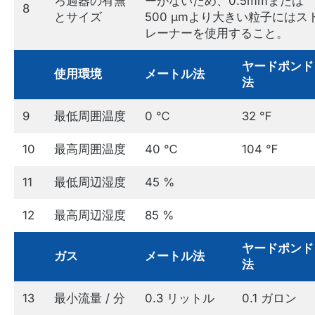
ろ過器の有無
ーがないため、0.5mmまたは
8
とサイズ
500 µmより大きい粒子にはス
レーナーを使用すること。
ヤードポンド
使用環境
メートル法
法
9
最低周囲温度
0 ℃
32 ℉
10
最高周囲温度
40 ℃
104 ℉
11
最低周辺湿度
45 %
12
最高周辺湿度
85 %
ヤードポンド
ガス
メートル法
法
13
最小流量 / 分
0.3 リットル
0.1 ガロン