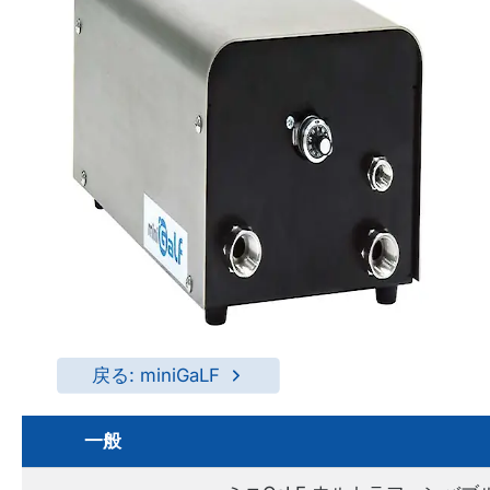
戻る: miniGaLF
一般