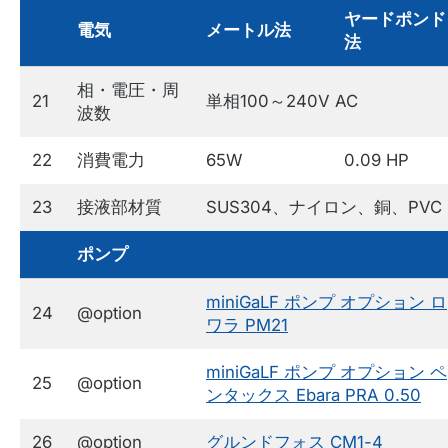
ヤードポンド
電気
メートル法
法
相・電圧・周
21
単相100～240V AC
波数
22
消費電力
65W
0.09 HP
23
接液部材質
SUS304、ナイロン、銅、PVC
ポンプ
miniGaLF ポンプ オプション ロ
24
@option
ワラ PM21
miniGaLF ポンプ オプション ペ
25
@option
ンタックス Ebara PRA 0.50
26
@option
グルンドフォス CM1-4