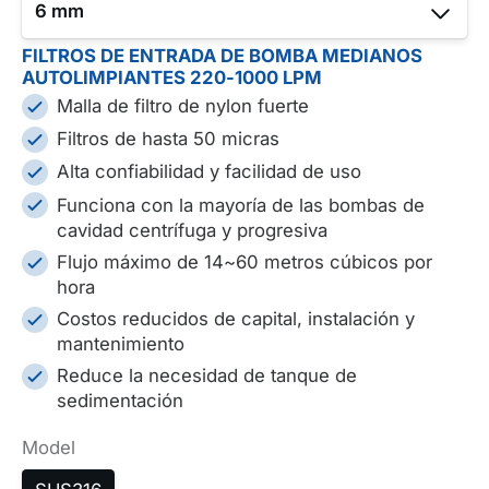
6 mm
FILTROS DE ENTRADA DE BOMBA MEDIANOS
220
AUTOLIMPIANTES 220-1000 LPM
-
Malla de filtro de nylon fuerte
58
Filtros de hasta 50 micras
Alta confiabilidad y facilidad de uso
RF200AS
Funciona con la mayoría de las bombas de
cavidad centrífuga y progresiva
RF200A
Flujo máximo de 14~60 metros cúbicos por
hora
RF200AS
Costos reducidos de capital, instalación y
mantenimiento
RF200A
Reduce la necesidad de tanque de
sedimentación
RF200A
Model
RF200AS