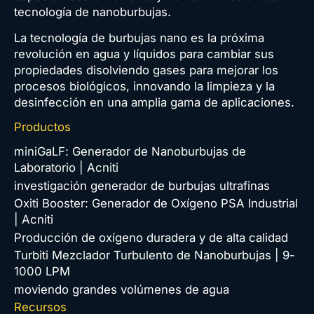
RF400ARS
tecnología de nanoburbujas.
La tecnología de burbujas nano es la próxima
revolución en agua y líquidos para cambiar sus
RF400ARS
propiedades disolviendo gases para mejorar los
procesos biológicos, innovando la limpieza y la
desinfección en una amplia gama de aplicaciones.
Productos
RF400ARS
miniGaLF: Generador de Nanoburbujas de
Laboratorio | Acniti
RF400ARW
investigación generador de burbujas ultrafinas
Oxiti Booster: Generador de Oxígeno PSA Industrial
RF400ARW
| Acniti
Producción de oxígeno duradera y de alta calidad
RF400RP
Turbiti Mezclador Turbulento de Nanoburbujas | 9-
1000 LPM
moviendo grandes volúmenes de agua
RF400RP
Recursos