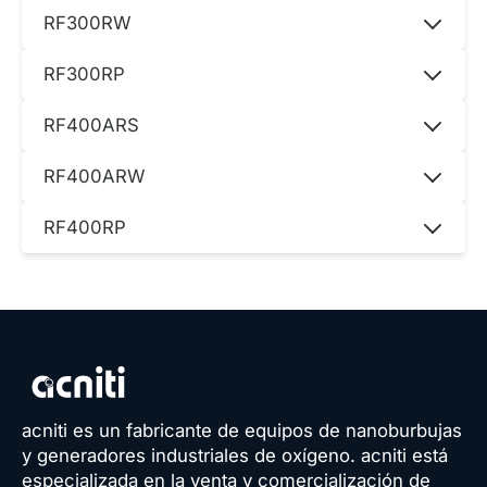
RF300RW
RF300RP
RF300AS
RF400ARS
RF300RW
RF400ARW
RF300RW
RF400RP
RF300RP
RF300RP
1000
-
acniti es un fabricante de equipos de nanoburbujas
264
y generadores industriales de oxígeno. acniti está
especializada en la venta y comercialización de