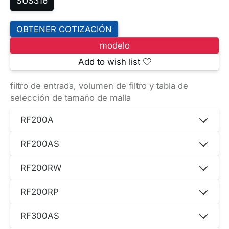
SUS316
RF200RW
OBTENER COTIZACIÓN
RF200RW
modelo
Add to wish list
RF200RP
filtro de entrada, volumen de filtro y tabla de
selección de tamaño de malla
RF200RP
RF200A
560
-
RF200AS
148
RF200RW
RF300AS
RF200RP
RF300AS
RF300AS