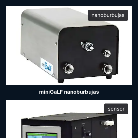
nanoburbujas
produ
miniGaLF nanoburbujas
sensor
produ