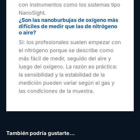
con instrumentos como los sistemas tipo
NanoSight.
¿Son las nanoburbujas de oxígeno más
difíciles de medir que las de nitrógeno
o aire?
Sí: los profesionales suelen empezar con
el nitrógeno porque se describe como
más fácil de medir, seguido del aire y
luego del oxígeno. La razón es práctica:
la sensibilidad y la estabilidad de la
medición pueden variar según el gas y
las condiciones de la muestra.
También podría gustarte...