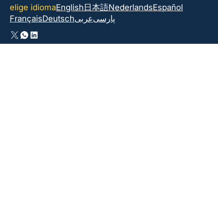
elige idioma
English
日本語
Nederlands
Español
Français
Deutsch
عربى
پارسی