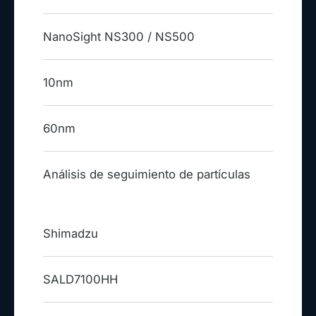
Producto
NanoSight NS300 / NS500
límite inferior (partícula)
10nm
límite inferior (burbuja)
60nm
Sistema de medida
Análisis de seguimiento de partículas
Shimadzu
SALD7100HH