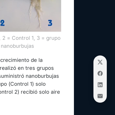
, 2 = Control 1, 3 = grupo
n nanoburbujas
crecimiento de la
 realizó en tres grupos
 suministró nanoburbujas
po (Control 1) solo
ntrol 2) recibió solo aire