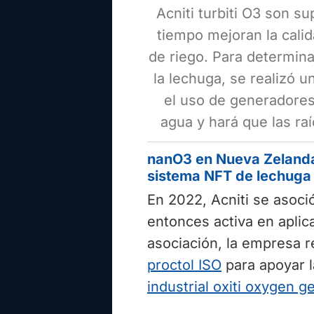
Acniti turbiti O3 son s
tiempo mejoran la calid
de riego. Para determina
la lechuga, se realizó 
el uso de generadores 
agua y hará que las ra
nanO3 en Nueva Zelanda
sistema NFT de lechuga
En 2022, Acniti se asoc
entonces activa en apli
asociación, la empresa r
proctol ISO
para apoyar l
industrial oxiti oxygen g