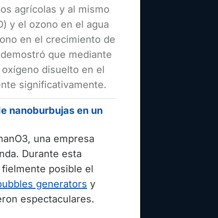
pos agrícolas y al mismo
) y el ozono en el agua
zono en el crecimiento de
ón demostró que mediante
 oxígeno disuelto en el
nte significativamente.
de nanoburbujas en un
a nanO3, una empresa
nda. Durante esta
fielmente posible el
obubbles generators
y
eron espectaculares.