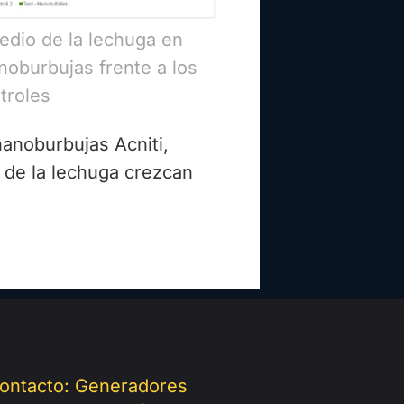
edio de la lechuga en
noburbujas frente a los
troles
anoburbujas Acniti,
s de la lechuga crezcan
ontacto: Generadores