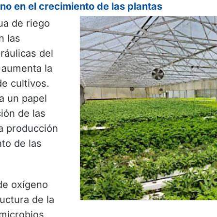
no en el crecimiento de las plantas
ua de riego
n las
ráulicas del
 aumenta la
e cultivos.
a un papel
ión de las
la producción
nto de las
de oxígeno
uctura de la
 microbios