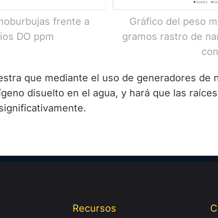
noburbujas frente a
Gráfico del peso m
rios DO ppm
gramos rastro de na
con
estra que mediante el uso de generadores de n
ígeno disuelto en el agua, y hará que las raíce
ignificativamente.
Recursos
C