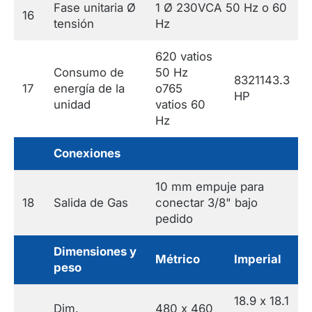
Fase unitaria Ø
1 Ø 230VCA 50 Hz o 60
16
tensión
Hz
620 vatios
Consumo de
50 Hz
8321143.3
17
energía de la
o765
HP
unidad
vatios 60
Hz
Conexiones
10 mm empuje para
18
Salida de Gas
conectar 3/8" bajo
pedido
Dimensiones y
Métrico
Imperial
peso
18.9 x 18.1
Dim.
480 x 460