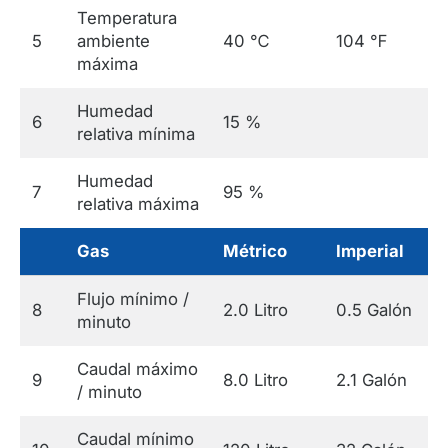
Temperatura
5
ambiente
40 ℃
104 ℉
máxima
Humedad
6
15 %
relativa mínima
Humedad
7
95 %
relativa máxima
Gas
Métrico
Imperial
Flujo mínimo /
8
2.0 Litro
0.5 Galón
minuto
Caudal máximo
9
8.0 Litro
2.1 Galón
/ minuto
Caudal mínimo