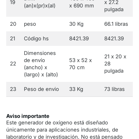
19
x 27.2
(an)x(pr)x(al)
x 690 mm
pulgada
20
peso
30 Kg
66.1 libras
21
Código hs
8421.39
8421.39
Dimensiones
21 x 20 x
de envío
53 x 52 x
22
28
(ancho) x
70 cm
pulgada
(largo) x (alto)
23
Peso de envio
33 Kg
73 libras
Aviso importante
Este generador de oxígeno está diseñado
únicamente para aplicaciones industriales, de
laboratorio y de investigación. No está pensado