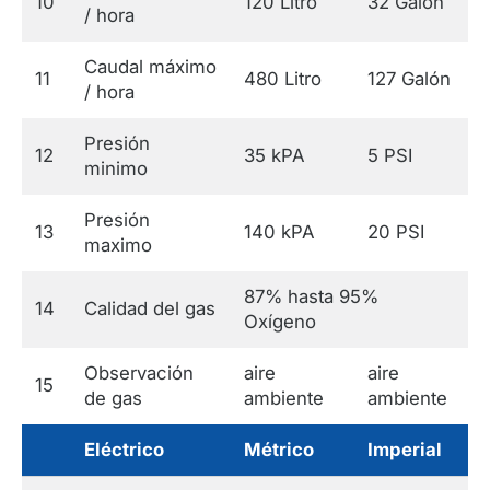
10
120 Litro
32 Galón
/ hora
Caudal máximo
11
480 Litro
127 Galón
/ hora
Presión
12
35 kPA
5 PSI
minimo
Presión
13
140 kPA
20 PSI
maximo
87% hasta 95%
14
Calidad del gas
Oxígeno
Observación
aire
aire
15
de gas
ambiente
ambiente
Eléctrico
Métrico
Imperial