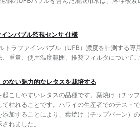
、数億個のUFBバブルを含んだ灌漑用水は、溶存酸素
ラファインバブル監視センサ 仕様
中のウルトラファインバブル（UFB）濃度を計測する
法、重量、使用温度範囲、推奨フィルタについてご
）のない魅力的なレタスを栽培する
を起こしやすいレタスの品種です。葉焼け（チップ
して枯れることです。ハワイの生産者でのテストで
を添加することにより、葉焼け（チップバーン）の
示されました。