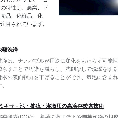
ルの特性は、農業、下
、食品、化粧品、化
で注目されています。
衣類洗浄
洗浄は、ナノバブルが用途に変化をもたらす可能性
減らすことで汚染を減らし、洗剤なしで洗濯をする
は水の表面張力を下げることができ、気泡に含まれ
す。
バブルミキサ - 池・養殖・灌漑用の高溶存酸素技術
存酸素(DO)は、養殖の収量低下や園芸作物の根