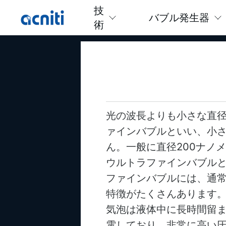
技
バブル発生器
術
光の波長よりも小さな直
ァインバブルといい、小
ん。一般に直径200ナノ
ウルトラファインバブル
ファインバブルには、通
特徴がたくさんあります
気泡は液体中に長時間留
電しており、非常に高い