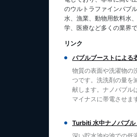
のウルトラファインバブ
水、漁業、動物用飲料水
学、医療など多くの業界
リンク
バブルブーストによる
物質の表面や洗濯物の
つです。洗洗剤の量を
献します。ナノバブル
マイナスに帯電させま
Turbiti 水中ナノ
深い貯水池や池での低溶