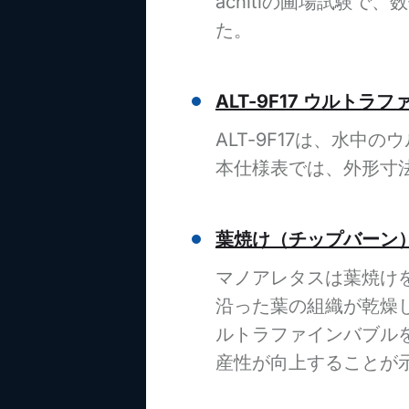
acnitiの圃場試験で
た。
ALT-9F17 ウルト
ALT-9F17は、水
本仕様表では、外形寸
葉焼け（チップバーン
マノアレタスは葉焼け
沿った葉の組織が乾燥
ルトラファインバブル
産性が向上することが