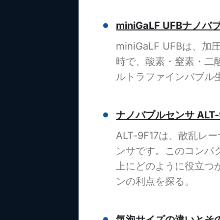
miniGaLF UFBナ
miniGaLF UFB
時で、酸素・窒素・二
ルトラファインバブル
ナノバブルセンサ ALT-9
ALT-9F17は、散
ンサです。このコンパ
上にどのように役立つ
ンの利点を探る。
気泡サイズの違いとそ