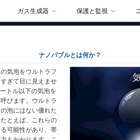
ガス生成器
保護と監視
ナノバブルとは何か？
径の気泡をウルトラフ
さすぎて目に見えませ
メートル以下の気泡を
と呼びます。ウルトラ
常の泡にはない優れた
。たとえば、これらの
まる可能性があり、帯
圧力もかかります。こ