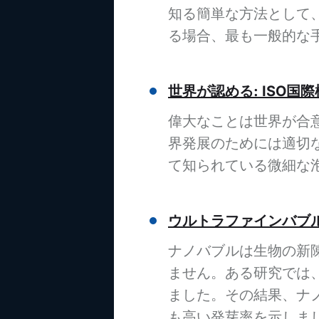
知る簡単な方法として
る場合、最も一般的な
世界が認める: ISO国
偉大なことは世界が合
界発展のためには適切な
て知られている微細な
ウルトラファインバブ
ナノバブルは生物の新
ません。ある研究では
ました。その結果、ナ
も高い発芽率を示しま