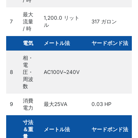
/ 時
最大
1,200.0 リット
7
流量
317 ガロン
ル
/ 時
電気
メートル法
ヤードポンド法
相・
電
8
圧・
AC100V~240V
周波
数
消費
9
最大25VA
0.03 HP
電力
寸法
＆重
メートル法
ヤードポンド法
量