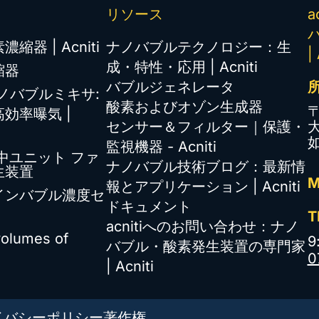
リソース
a
濃縮器 | Acniti
ナノバブルテクノロジー：生
|
成・特性・応用 | Acniti
縮器
バブルジェネレータ
中ナノバブルミキサ:
酸素およびオゾン生成器
〒
効率曝気 |
センサー＆フィルター｜保護・
如
監視機器 - Acniti
水中ユニット ファ
ナノバブル技術ブログ：最新情
生装置
M
報とアプリケーション | Acniti
インバブル濃度セ
ドキュメント
T
acnitiへのお問い合わせ：ナノ
volumes of
9
バブル・酸素発生装置の専門家
0
| Acniti
イバシーポリシー
著作権