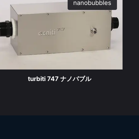
uct
nanobubbles
product
turbiti 747 ナノバブル