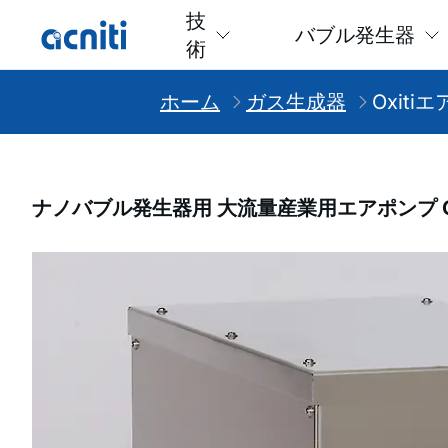
技
バブル発生器
術
ホーム
ガス生成器
Oxiti
ナノバブル発生器用 大流量産業用エアポンプ OX
Slideshow Items