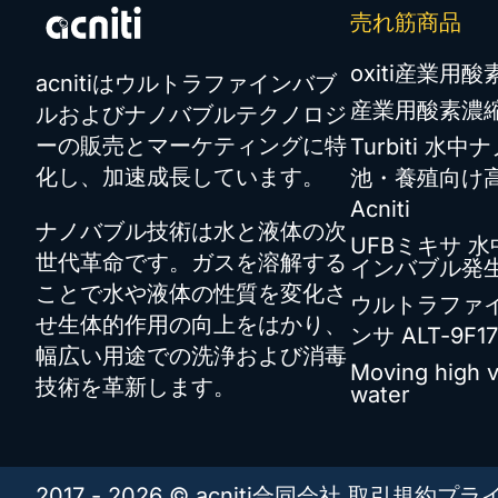
売れ筋商品
oxiti産業用酸素
acnitiはウルトラファインバブ
産業用酸素濃
ルおよびナノバブルテクノロジ
ーの販売とマーケティングに特
Turbiti 水
化し、加速成長しています。
池・養殖向け高
Acniti
ナノバブル技術は水と液体の次
UFBミキサ 
世代革命です。ガスを溶解する
インバブル発
ことで水や液体の性質を変化さ
ウルトラファ
せ生体的作用の向上をはかり、
ンサ ALT-9F17
幅広い用途での洗浄および消毒
Moving high 
技術を革新します。
water
2017 - 2026 © acniti合同会社.
取引規約
プラ