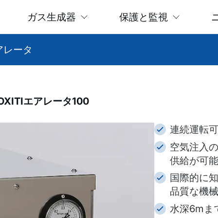
ガス生成器
保護と監視
エアレータ
ITIエアレータ100
連続運転
空気注入の
供給が可
国際的に
品質な機
水深6mま