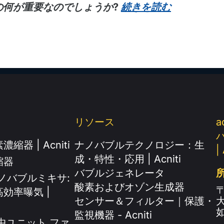
の何が重要なのでしょうか?
続きを読む
リソース
a
濃縮器 | Acniti
ナノバブルテクノロジー：生
|
成・特性・応用 | Acniti
縮器
バブルジェネレータ
中ナノバブルミキサ:
酸素およびオゾン生成器
〒
効率曝気 |
センサー＆フィルター｜保護・
如
監視機器 - Acniti
水中ユニット ファ