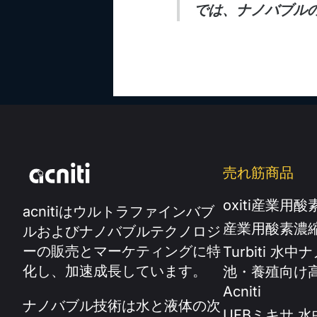
では、ナノバブル
売れ筋商品
oxiti産業用酸素
acnitiはウルトラファインバブ
産業用酸素濃
ルおよびナノバブルテクノロジ
ーの販売とマーケティングに特
Turbiti 水
化し、加速成長しています。
池・養殖向け高
Acniti
ナノバブル技術は水と液体の次
UFBミキサ 