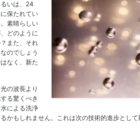
るいは、24
的に保たれてい
い。素晴らしい
が、どのように
か？また、それ
話なのでしょう
ではなく、新た
。
（光の波長より
成する驚くべき
と水による洗浄
なるかもしれません。これは次の技術的進歩として