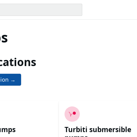
s
cations
ion →
pumps
Turbiti submersible