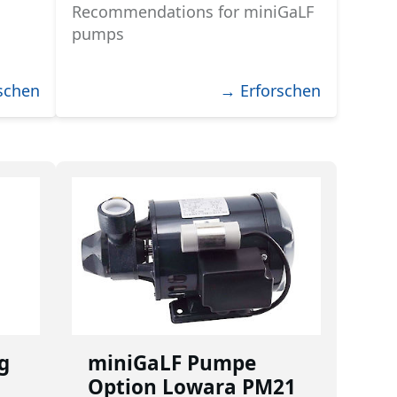
Recommendations for miniGaLF
pumps
schen
→ Erforschen
g
miniGaLF Pumpe
Option Lowara PM21