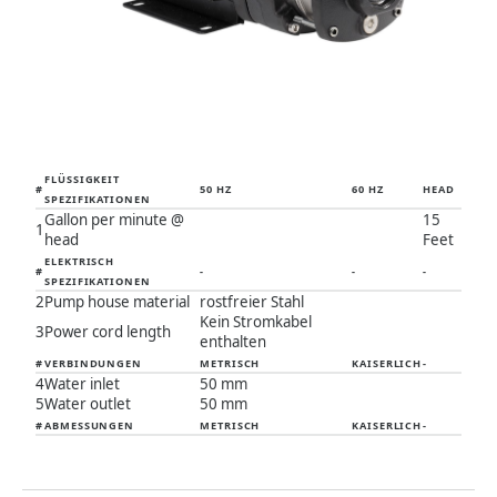
FLÜSSIGKEIT
#
50 HZ
60 HZ
HEAD
SPEZIFIKATIONEN
Gallon per minute @
15
1
head
Feet
ELEKTRISCH
#
-
-
-
SPEZIFIKATIONEN
2
Pump house material
rostfreier Stahl
Kein Stromkabel
3
Power cord length
enthalten
#
VERBINDUNGEN
METRISCH
KAISERLICH
-
4
Water inlet
50 mm
5
Water outlet
50 mm
#
ABMESSUNGEN
METRISCH
KAISERLICH
-