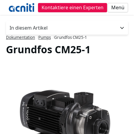
Kontaktiere einen Experten
Menü
In diesem Artikel
- drücke die Taste, um einen neuen Abschnitt
Dokumentation
/
Pumps
/
Grundfos CM25-1
Grundfos CM25-1
Slideshow Items