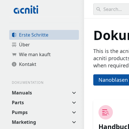
0
results found.
Doku
Erste Schritte
Über
This is the ac
Wie man kauft
acniti product
Kontakt
when required
Nanoblasen 
DOKUMENTATION
Manuals
Parts
Pumps
Marketing
Handbuc