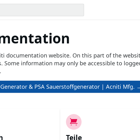
mentation
niti documentation website. On this part of the websi
s. Some information may only be accessible to logged
.
Generator & PSA Sauerstoffgenerator | Acniti Mfg. 
h
Teile