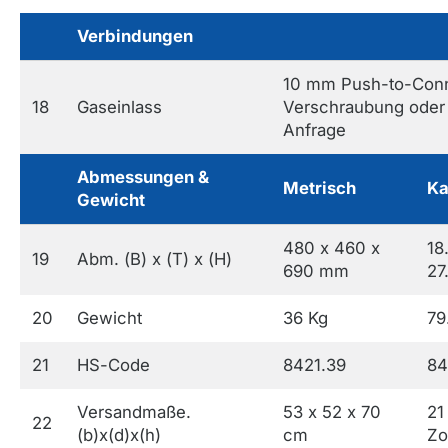
Verbindungen
10 mm Push-to-Con
18
Gaseinlass
Verschraubung oder 
Anfrage
Abmessungen &
Metrisch
Ka
Gewicht
480 x 460 x
18
19
Abm. (B) x (T) x (H)
690 mm
27
20
Gewicht
36 Kg
79
21
HS-Code
8421.39
84
Versandmaße.
53 x 52 x 70
21
22
(b)x(d)x(h)
cm
Zo