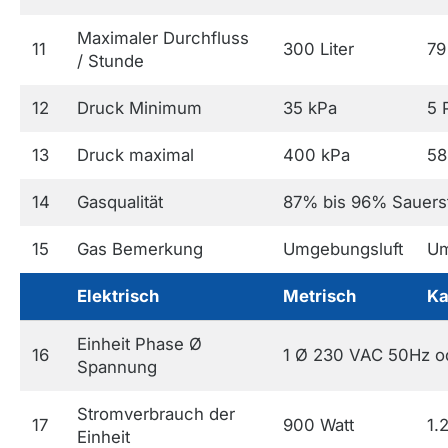
Maximaler Durchfluss
11
300 Liter
79
/ Stunde
12
Druck Minimum
35 kPa
5 
13
Druck maximal
400 kPa
58
14
Gasqualität
87% bis 96% Sauerst
15
Gas Bemerkung
Umgebungsluft
Um
Elektrisch
Metrisch
Ka
Einheit Phase Ø
16
1 Ø 230 VAC 50Hz o
Spannung
Stromverbrauch der
17
900 Watt
1.
Einheit