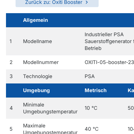
Zurück zu: Oxiti Booster
Allgemein
Industrieller PSA
1
Modellname
Sauerstoffgenerator 
Betrieb
2
Modellnummer
OXITI-05-booster-2
3
Technologie
PSA
Umgebung
Metrisch
Ka
Minimale
4
10 ℃
5
Umgebungstemperatur
Maximale
5
40 ℃
10
Umgebungstemperatur