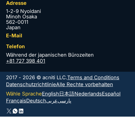
Adresse
1-2-9 Nyoidani
Minoh Osaka
562-0011
Japan
E-Mail
Telefon
Während der japanischen Bürozeiten
+81 727 398 401
2017 - 2026 © acniti LLC.
Terms and Conditions
Datenschutzrichtlinie
Alle Rechte vorbehalten
Wähle Sprache
English
日本語
Nederlands
Español
Français
Deutsch
عربى
پارسی