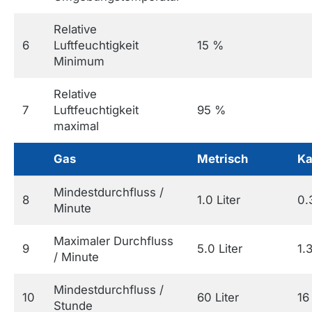
Relative
6
Luftfeuchtigkeit
15 %
Minimum
Relative
7
Luftfeuchtigkeit
95 %
maximal
Gas
Metrisch
Ka
Mindestdurchfluss /
8
1.0 Liter
0.
Minute
Maximaler Durchfluss
9
5.0 Liter
1.
/ Minute
Mindestdurchfluss /
10
60 Liter
16
Stunde