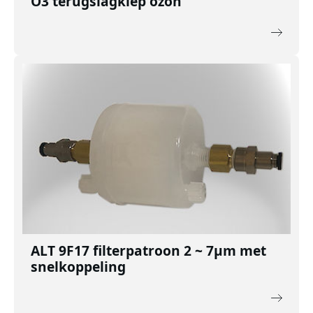
O3 terugslagklep ozon
ALT 9F17 filterpatroon 2 ~ 7μm met
snelkoppeling