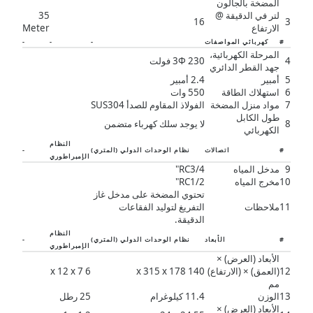
المضخة بالجالون
لتر في الدقيقة @
35
16
3
الارتفاع
Meter
#
كهربائي المواصفات
-
-
-
المرحلة الكهربائية،
4
3Φ 230 فولت
جهد القطر الدائري
5
أمبير
2.4 أمبير
6
استهلاك الطاقة
550 وات
7
مواد منزل المضخة
الفولاذ المقاوم للصدأ SUS304
طول الكابل
8
لا يوجد سلك كهرباء متضمن
الكهربائي
النظام
#
اتصالات
نظام الوحدات الدولي (المتري)
-
الإمبراطوري
9
مدخل المياه
RC3/4"
10
مخرج المياه
RC1/2"
تحتوي المضخة على مدخل غاز
11
ملاحظات
التفريغ لتوليد الفقاعات
الدقيقة.
النظام
#
الأبعاد
نظام الوحدات الدولي (المتري)
-
الإمبراطوري
الأبعاد (العرض) ×
12
(العمق) × (الارتفاع)
140 x 315 x 178
6 x 12 x 7
مم
13
الوزن
11.4 كيلوغرام
25 رطل
الأبعاد (العرض) ×