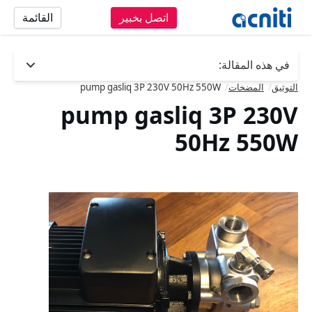
اتصل بخبير
القائمة
في هذه المقالة:
اضغط على الزر لتحديد قسم جديد.
التوثيق
/
المضخات
/
pump gasliq 3P 230V 50Hz 550W
pump gasliq 3P 230V
50Hz 550W
Slideshow Items