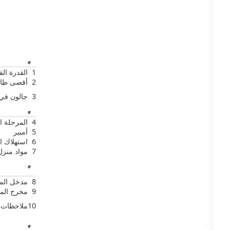
#
1
القدرة ال
2
أقصى طاق
3
جالون في
#
4
المرحلة ال
5
أمبير
6
استهلاك ا
7
مواد منز
#
8
مدخل المي
9
مخرج المي
10
ملاحظات
#