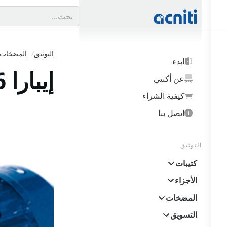
results found.
0
التوثيق
/
المضخات
ابدء
إيبارا DWO 2006 2HP 2006
عن أكنتي
كيفية الشراء
اتصل بنا
التوثيق
deshow Items
كتيبات
الأجزاء
المضخات
التسويق