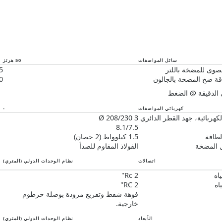
سائل المواصفات
50 هرتز
قصوى للمضخة باللتر
5
ة ضخ المضخة بالجالون
0
 الدقيقة @ الضغط
كهربائي المواصفات
-
كهربائية، جهد القطر الدائري
3 Ø 208/230
8.1/7.5
لطاقة
1.5 كيلوواط (2 حصان)
ل المضخة
الفولاذ المقاوم للصدأ
اتصالات
نظام الوحدات الدولي (المتري)
اه
Rc 2''
اه
RC 2''
فوهة شفط وتفريغ مزودة بوصلة خرطوم
خارجية.
الأبعاد
نظام الوحدات الدولي (المتري)